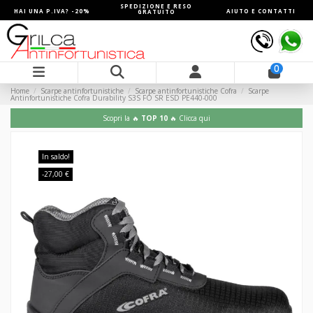
SPEDIZIONE E RESO
HAI UNA P.IVA? -20%
AIUTO E CONTATTI
GRATUITO
0
Home
Scarpe antinfortunistiche
Scarpe antinfortunistiche Cofra
Scarpe
Antinfortunistiche Cofra Durability S3S FO SR ESD PE440-000
Scopri la 🔥
TOP 10
🔥 Clicca qui
In saldo!
-27,00 €