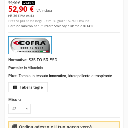
79,90 €
-27,00 €
52,90 €
IVA inclusa
(43,36 € IVA escl.)
Prezzo più basso negli ultimi 30 giorni: 52,90 € IVA incl.
L'ordine minimo per utilizzare Scalapay o Klarna è di 149€
Normative:
S3S FO SR ESD
Puntale:
in Alluminio
Plus:
Tomaia
in tessuto innovativo, idrorepellente e traspirante
Tabella taglie
Misura
Ordina adesso e il tuo pacco verrà