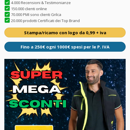
4.000 Recensioni & Testimonianze
150.000 clienti online
70.000 PMI sono clienti Grilca
20.000 prodotti Certificati dei Top Brand
Stampa/ricamo con logo da 0,99 + iva
Fino a 250€ ogni 1000€ spesi per le P. IVA