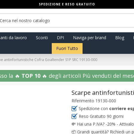
SPEDIZIONE E RESO GRATUITO
anti da lavoro
Sconti
DPI
Naviga per brand
Blog
Fuori Tutto
pe antinfortunistiche Cofra Goaltender S1P SRC 19130-000
sso la 🔥
TOP 10
🔥 degli articoli Più venduti del mese!
Scarpe antinfortunist
Riferimento
19130-000
Spedizione con
corriere es
Reso Gratuito 90 giorni
💸
Hai una P.IVA? -20% - Attivalo
📦
Grandi quantità? Richiedi un p