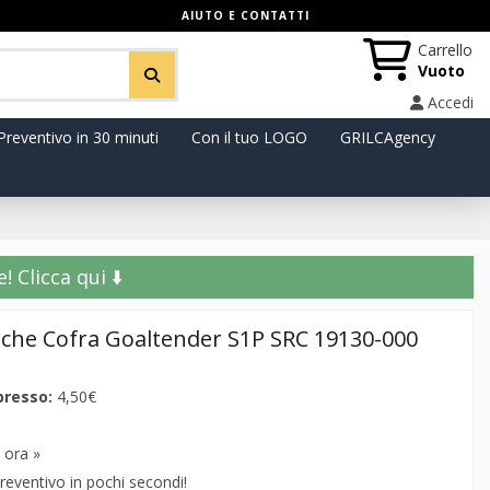
AIUTO E CONTATTI
Carrello
Vuoto
Accedi
Preventivo in 30 minuti
Con il tuo LOGO
GRILCAgency
️ Clicca qui ⬇️
iche Cofra Goaltender S1P SRC 19130-000
presso:
4,50€
 ora »
reventivo in pochi secondi!