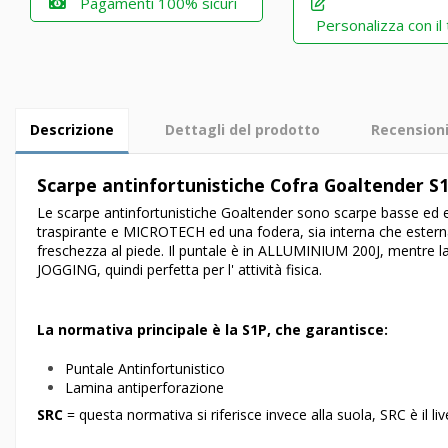
Pagamenti 100% sicuri
Personalizza con il
Descrizione
Dettagli del prodotto
Recension
Scarpe antinfortunistiche Cofra Goaltender S
Le scarpe antinfortunistiche Goaltender sono scarpe basse ed 
traspirante e MICROTECH ed una fodera, sia interna che esterna
freschezza al piede. Il puntale è in ALLUMINIUM 200J, mentre la
JOGGING, quindi perfetta per l' attività fisica.
La normativa principale è la S1P, che garantisce:
Puntale Antinfortunistico
Lamina antiperforazione
SRC
= questa normativa si riferisce invece alla suola, SRC è il liv