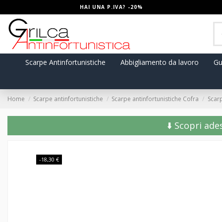
HAI UNA P.IVA? -20%
Scarpe Antinfortunistiche
Abbigliamento da lavoro
Gu
Home
Scarpe antinfortunistiche
Scarpe antinfortunistiche Cofra
Scar
⬇️ Scopri ade
-18,30 €