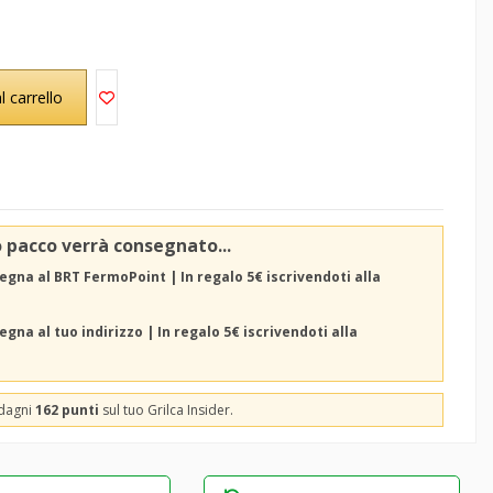
l carrello
o pacco verrà consegnato...
egna al BRT FermoPoint | In regalo 5€ iscrivendoti alla
gna al tuo indirizzo | In regalo 5€ iscrivendoti alla
adagni
162 punti
sul tuo Grilca Insider.