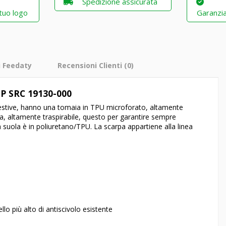
Spedizione assicurata
 tuo logo
Garanzia
i Feedaty
Recensioni Clienti
(0)
1P SRC 19130-000
estive, hanno una tomaia in TPU microforato, altamente
, altamente traspirabile, questo per garantire sempre
 suola è in poliuretano/TPU. La scarpa appartiene alla linea
ello più alto di antiscivolo esistente