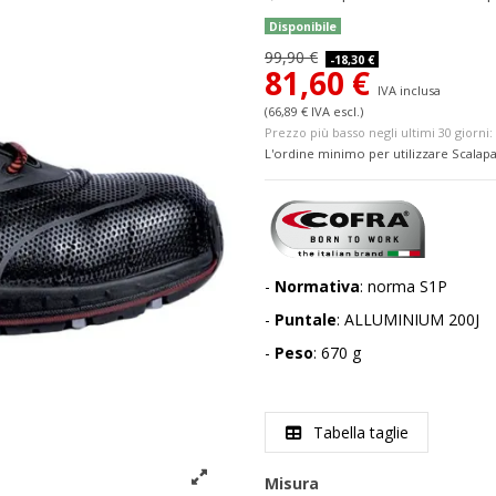
Disponibile
99,90 €
-18,30 €
81,60 €
IVA inclusa
(66,89 € IVA escl.)
Prezzo più basso negli ultimi 30 giorni: 
L'ordine minimo per utilizzare Scalapa
-
Normativa
: norma S1P
-
Puntale
: ALLUMINIUM 200J
-
Peso
: 670 g
Tabella taglie
Misura