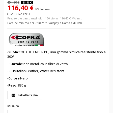
154,90 €
-38,50 €
116,40 €
IVA inclusa
(95,41 € IVA escl.)
Prezzo più basso negli ultimi 30 giorni: 116,40 € IVA incl.
L'ordine minimo per utilizzare Scalapay o Klarna è di 149€
-
Suola
:COLD DEFENDER PU, una gomma nitrilica resistente fino a
300°
-Puntale
: non metallico in fibra di vetro
-Plus
:Italian Leather, Water Resistent
-
Colore
:Nero
-
Peso
: 880 g
Tabella taglie
Misura