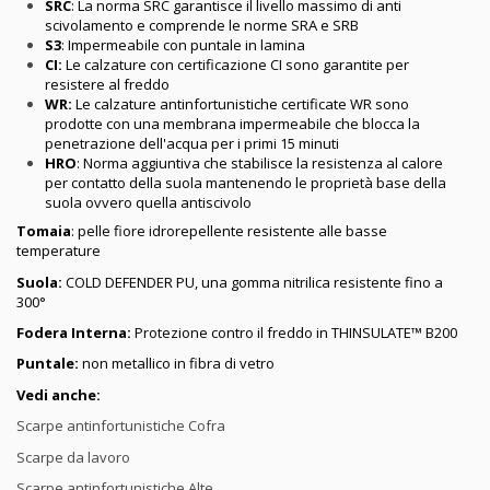
SRC
: La norma SRC garantisce il livello massimo di anti
scivolamento e comprende le norme SRA e SRB
S3
: Impermeabile con puntale in lamina
CI:
Le calzature con certificazione CI sono garantite per
resistere al freddo
WR:
Le calzature antinfortunistiche certificate WR sono
prodotte con una membrana impermeabile che blocca la
penetrazione dell'acqua per i primi 15 minuti
HRO
: Norma aggiuntiva che stabilisce la resistenza al calore
per contatto della suola mantenendo le proprietà base della
suola ovvero quella antiscivolo
Tomaia
: pelle fiore idrorepellente resistente alle basse
temperature
Suola:
COLD DEFENDER PU, una gomma nitrilica resistente fino a
300°
Fodera Interna:
Protezione contro il freddo in THINSULATE™ B200
Puntale:
non metallico in fibra di vetro
Vedi anche:
Scarpe antinfortunistiche Cofra
Scarpe da lavoro
Scarpe antinfortunistiche Alte