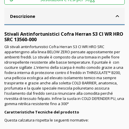
Descrizione
Stivali Antinfortunistici Cofra Herran S3 CI WR HRO
SRC 13560-000
Gli stivali antinfortunistici Cofra Herran S3 CI WR HRO SRC
appartengono alla linea BELOW ZERO pensate appositamente per
ambienti freddi. Lo stivale è composto da una tomaia in pelle fiore
idrorepellente resistente alle basse temperature. Il puntale è con
cuciture sigillate .L'interno della scarpa è molto comodo grazie a una
fodera interna di protezione contro il freddo in THINSULATE™ B200,
una pelliccia ecologica ad elevato isolamento temico ma sempre
traspirante e grazie anche alla soletta COLD BARRIER, anatomica,
profumata e la quale speciale mescola poliuretano assicura
l'isolamento dal freddo senza rinunciare alla comodita perché
rivestita di tessuto felpato. Infine la suola in COLD DEFENDER PU, una
gomma nitrilica resistente fino a 300°
Caratteristiche Tecniche del prodotto
Questa calzatura rispetta le seguenti normative: