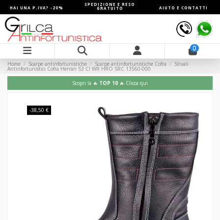
SPEDIZIONE E RESO
HAI UNA P.IVA? -20%
AIUTO E CONTATTI
GRATUITO
0
Home
Scarpe antinfortunistiche
Scarpe antinfortunistiche Cofra
Stivali
Antinfortunistici Cofra Herran S3 CI WR HRO SRC 13560-000
Scopri la 🔥
TOP 10
🔥 Clicca qui
-38,50 €