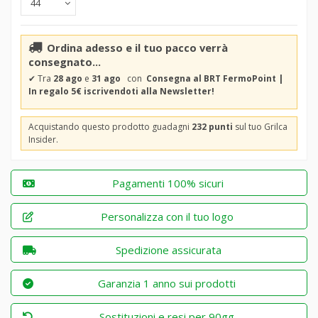
Ordina adesso e il tuo pacco verrà
consegnato...
✔
Tra
28 ago
e
31 ago
con
Consegna al BRT FermoPoint |
In regalo 5€ iscrivendoti alla Newsletter!
Acquistando questo prodotto guadagni
232 punti
sul tuo Grilca
Insider.
Pagamenti 100% sicuri
Personalizza con il tuo logo
Spedizione assicurata
Garanzia 1 anno sui prodotti
Sostituzioni e resi per 90gg