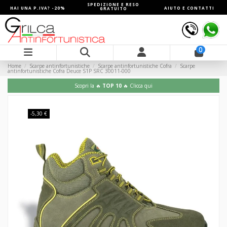
SPEDIZIONE E RESO
HAI UNA P.IVA? -20%
AIUTO E CONTATTI
GRATUITO
0
Home
Scarpe antinfortunistiche
Scarpe antinfortunistiche Cofra
Scarpe
antinfortunistiche Cofra Deuce S1P SRC 30011-000
Scopri la 🔥
TOP 10
🔥 Clicca qui
-5,30 €