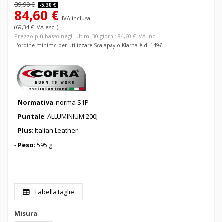
89,90 €
-5,30 €
84,60 €
IVA inclusa
(69,34 € IVA escl.)
Prezzo più basso negli ultimi 30 giorni: 84,60 € IVA incl.
L'ordine minimo per utilizzare Scalapay o Klarna è di 149€
-
Normativa
: norma S1P
-
Puntale
: ALLUMINIUM 200J
-
Plus
: Italian Leather
-
Peso
: 595 g
Tabella taglie
Misura