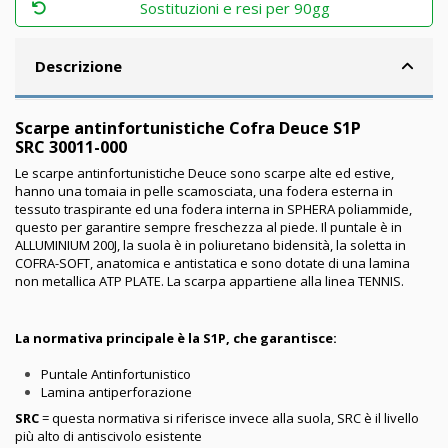
Sostituzioni e resi per 90gg
Descrizione
Scarpe antinfortunistiche Cofra Deuce S1P
SRC 30011-000
Le scarpe antinfortunistiche Deuce sono scarpe alte ed estive,
hanno una tomaia in pelle scamosciata, una fodera esterna in
tessuto traspirante ed una fodera interna in SPHERA poliammide,
questo per garantire sempre freschezza al piede. Il puntale è in
ALLUMINIUM 200J, la suola è in poliuretano bidensità, la soletta in
COFRA-SOFT, anatomica e antistatica e sono dotate di una lamina
non metallica ATP PLATE. La scarpa appartiene alla linea TENNIS.
La normativa principale è la S1P, che garantisce:
Puntale Antinfortunistico
Lamina antiperforazione
SRC
= questa normativa si riferisce invece alla suola, SRC è il livello
più alto di antiscivolo esistente