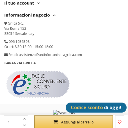
Il tuo account
Informazioni negozio
Grilca SRL
Via Roma 152
88054 Sersale Italy
096.1936398
Orari: 8:30-13:00 - 15:00-18:00
Email:
assistenza@antinfortunisticagrilca.com
GARANZIA GRILCA
Codice sconto
di oggi!
Grilca SRL - P.IVA: IT02342180797 - All Rights Reserved
Aggiungi al carrello