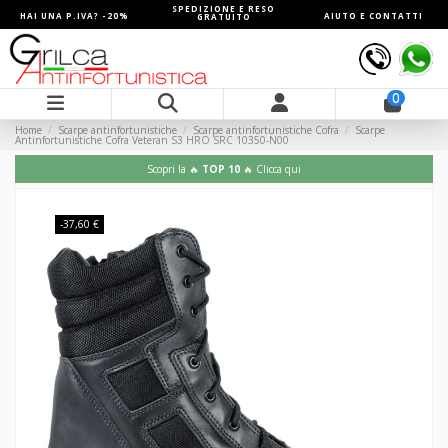
SPEDIZIONE E RESO
HAI UNA P.IVA? -20%
AIUTO E CONTATTI
GRATUITO
0
Home
Scarpe antinfortunistiche
Scarpe antinfortunistiche Cofra
Scarpe
Antinfortunistiche Cofra Veteran S3 HRO SRC 10350-N00
Scopri la 🔥
TOP 10
🔥 Clicca qui
-37,60 €