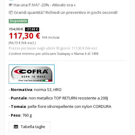
💸
Hai una P.IVA? -20% - Attivalo ora »
📦
Grandi quantità? Richiedi un preventivo in pochi secondi!
Disponibile
154,90 €
-37,60 €
117,30 €
IVA inclusa
(96,15 € IVA escl.)
Prezzo più basso negli ultimi 30 giorni: 117,30 € IVA incl.
L'ordine minimo per utilizzare Scalapay o Klarna è di 149€
-
Normativa
: norma S3, HRO
-
Puntale
: non metallico TOP RETURN resistente a 200J
-
Tomaia
:
pelle fiore idrorepellente con nylon CORDURA
-
Peso
: 760 g
Tabella taglie