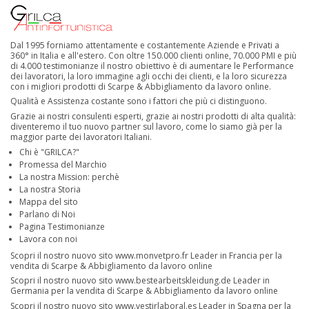
Dal 1995 forniamo attentamente e costantemente Aziende e Privati a
360° in Italia e all'estero. Con oltre 150.000 clienti online, 70.000 PMI e più
di 4.000 testimonianze il nostro obiettivo è di aumentare le Performance
dei lavoratori, la loro immagine agli occhi dei clienti, e la loro sicurezza
con i migliori prodotti di Scarpe & Abbigliamento da lavoro online.
Qualità e Assistenza costante sono i fattori che più ci distinguono.
Grazie ai nostri consulenti esperti, grazie ai nostri prodotti di alta qualità:
diventeremo il tuo nuovo partner sul lavoro, come lo siamo già per la
maggior parte dei lavoratori Italiani.
Chi è "GRILCA?"
Promessa del Marchio
La nostra Mission: perchè
La nostra Storia
Mappa del sito
Parlano di Noi
Pagina Testimonianze
Lavora con noi
Scopri il nostro nuovo sito
www.monvetpro.fr
Leader in Francia per la
vendita di Scarpe & Abbigliamento da lavoro online
Scopri il nostro nuovo sito
www.bestearbeitskleidung.de
Leader in
Germania per la vendita di Scarpe & Abbigliamento da lavoro online
Scopri il nostro nuovo sito
www.vestirlaboral.es
Leader in Spagna per la