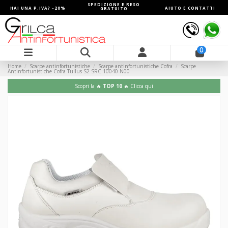
SPEDIZIONE E RESO
HAI UNA P.IVA? -20%
AIUTO E CONTATTI
GRATUITO
0
Home
Scarpe antinfortunistiche
Scarpe antinfortunistiche Cofra
Scarpe
Antinfortunistiche Cofra Tullus S2 SRC 10040-N00
Scopri la 🔥
TOP 10
🔥 Clicca qui