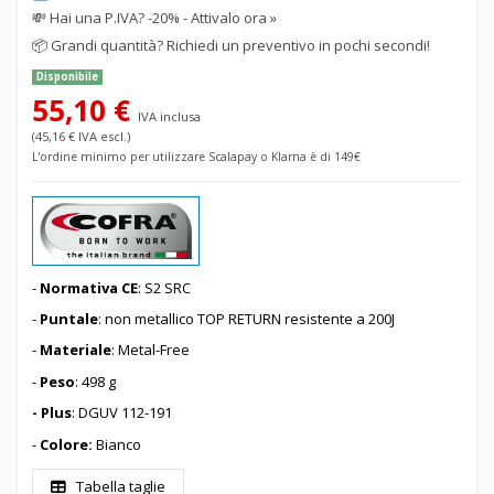
💸
Hai una P.IVA? -20% - Attivalo ora »
📦
Grandi quantità? Richiedi un preventivo in pochi secondi!
Disponibile
55,10 €
IVA inclusa
(45,16 € IVA escl.)
L'ordine minimo per utilizzare Scalapay o Klarna è di 149€
-
Normativa CE
: S2 SRC
-
Puntale
: non metallico TOP RETURN resistente a 200J
-
Materiale
: Metal-Free
-
Peso
: 498 g
- Plus
: DGUV 112-191
-
Colore:
Bianco
Tabella taglie