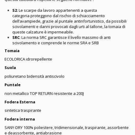
S2
: Le scarpe da lavoro appartenenti a questa
categoria proteggono dal rischio di schiacciamento
dell’avampiede, grazie al puntale antinfortunistico, da possibili
scivolamenti e danni provocati dagli urti al tallone, la tomaia di
queste calzature è impermeabile.
SRC
: La norma SRC garantisce il livello massimo di anti
scivolamento e comprende le norme SRA e SRB
Tomaia
ECOLORICA idrorepellente
Suola
poliuretano bidensità antiscivolo
Puntale
non metallico TOP RETURN resistente a 200J
Fodera
Esterna
sintetica traspirante
Fodera interna
SANY-DRY 100% poliestere, tridimensionale, traspirante, assorbente
e deassorbente, antiabrasione