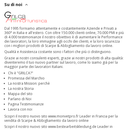
Su di noi
Dal 1995 forniamo attentamente e costantemente Aziende e Privati a
360° in Italia e all'estero. Con oltre 150.000 clienti online, 70.000 PMI e più
di 4.000 testimonianze il nostro obiettivo è di aumentare le Performance
dei lavoratori, la loro immagine agli occhi dei clienti, e la loro sicurezza
con i migliori prodotti di Scarpe & Abbigliamento da lavoro online.
Qualità e Assistenza costante sono i fattori che più ci distinguono.
Grazie ai nostri consulenti esperti, grazie ai nostri prodotti di alta qualità:
diventeremo il tuo nuovo partner sul lavoro, come lo siamo già per la
maggior parte dei lavoratori Italiani.
Chi è "GRILCA?"
Promessa del Marchio
La nostra Mission: perchè
La nostra Storia
Mappa del sito
Parlano di Noi
Pagina Testimonianze
Lavora con noi
Scopri il nostro nuovo sito
www.monvetpro.fr
Leader in Francia per la
vendita di Scarpe & Abbigliamento da lavoro online
Scopri il nostro nuovo sito
www.bestearbeitskleidung.de
Leader in