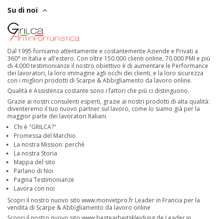
Su di noi
Dal 1995 forniamo attentamente e costantemente Aziende e Privati a
360° in Italia e all'estero. Con oltre 150.000 clienti online, 70.000 PMI e più
di 4.000 testimonianze il nostro obiettivo è di aumentare le Performance
dei lavoratori, la loro immagine agli occhi dei clienti, e la loro sicurezza
con i migliori prodotti di Scarpe & Abbigliamento da lavoro online.
Qualità e Assistenza costante sono i fattori che più ci distinguono.
Grazie ai nostri consulenti esperti, grazie ai nostri prodotti di alta qualità:
diventeremo il tuo nuovo partner sul lavoro, come lo siamo già per la
maggior parte dei lavoratori Italiani.
Chi è "GRILCA?"
Promessa del Marchio
La nostra Mission: perchè
La nostra Storia
Mappa del sito
Parlano di Noi
Pagina Testimonianze
Lavora con noi
Scopri il nostro nuovo sito
www.monvetpro.fr
Leader in Francia per la
vendita di Scarpe & Abbigliamento da lavoro online
Scopri il nostro nuovo sito
www.bestearbeitskleidung.de
Leader in