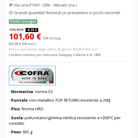
💸
Hai una P.IVA? -20% - Attivalo ora »
📦
Grandi quantità? Richiedi un preventivo in pochi secondi!
Pronta consegna
109,90 €
-8,30 €
101,60 €
IVA inclusa
(83,28 € IVA escl.)
Prezzo più basso negli ultimi 30 giorni: 83,28 € IVA incl.
L'ordine minimo per utilizzare Scalapay o Klarna è di 149€
-
Normativa
: norma S3
-
Puntale
: non metallico TOP RETURN resistente a 200J
-
Plus
: Norma HRO
-
Suola
: poliuretano/gomma nitrilica resistente a +300°C per
contatto
-
Peso
: 655 g