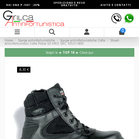
SPEDIZIONE E RESO
HAI UNA P.IVA? -20%
AIUTO E CONTATTI
GRATUITO
0
Home
Scarpe antinfortunistiche
Scarpe antinfortunistiche Cofra
Stivali
Antinfortunistici Cofra Police S3 HRO SRC 10531-N00
Scopri la 🔥
TOP 10
🔥 Clicca qui
-8,30 €