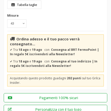
Tabella taglie
Misura
Ordina adesso e il tuo pacco verrà
consegnato...
✔
Tra
18 ago
e
19 ago
con
Consegna al BRT FermoPoint |
In regalo 5€ iscrivendoti alla Newsletter!
✔
Tra
18 ago
e
19 ago
con
Consegna al tuo indirizzo | In
regalo 5€ iscrivendoti alla Newsletter!
Acquistando questo prodotto guadagni
202 punti
sul tuo Grilca
Insider.
Pagamenti 100% sicuri
Personalizza con il tuo logo