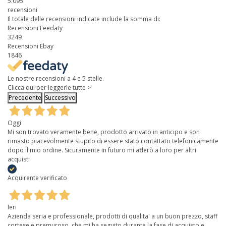
5.095
recensioni
Il totale delle recensioni indicate include la somma di:
Recensioni Feedaty
3249
Recensioni Ebay
1846
Le nostre recensioni a 4 e 5 stelle.
Clicca qui per leggerle tutte >
Precedente
Successivo
Oggi
Mi son trovato veramente bene, prodotto arrivato in anticipo e son
rimasto piacevolmente stupito di essere stato contattato telefonicamente
dopo il mio ordine. Sicuramente in futuro mi affiderò a loro per altri
acquisti
Acquirente verificato
Ieri
Azienda seria e professionale, prodotti di qualita' a un buon prezzo, staff
cortese e premuroso, che mi ha seguito durante la fase di acquisto e