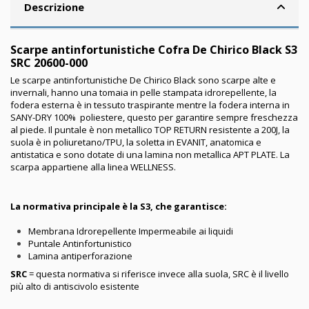
Descrizione
Scarpe antinfortunistiche Cofra De Chirico Black S3
SRC 20600-000
Le scarpe antinfortunistiche De Chirico Black sono scarpe alte e
invernali, hanno una tomaia in pelle stampata idrorepellente, la
fodera esterna è in tessuto traspirante mentre la fodera interna in
SANY-DRY 100% poliestere, questo per garantire sempre freschezza
al piede. Il puntale è non metallico TOP RETURN resistente a 200J, la
suola è in poliuretano/TPU, la soletta in EVANIT, anatomica e
antistatica e sono dotate di una lamina non metallica APT PLATE. La
scarpa appartiene alla linea WELLNESS.
La normativa principale è la S3, che garantisce:
Membrana Idrorepellente Impermeabile ai liquidi
Puntale Antinfortunistico
Lamina antiperforazione
SRC
= questa normativa si riferisce invece alla suola, SRC è il livello
più alto di antiscivolo esistente