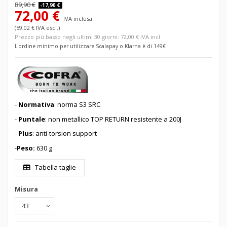
89,90 €
-17,90 €
72,00 €
IVA inclusa
(59,02 € IVA escl.)
Prezzo più basso negli ultimi 30 giorni: 72,00 € IVA incl.
L'ordine minimo per utilizzare Scalapay o Klarna è di 149€
-
Normativa
: norma S3 SRC
-
Puntale
: non metallico TOP RETURN
resistente a 200J
-
Plus
: anti-torsion support
-
Peso:
630 g
Tabella taglie
Misura