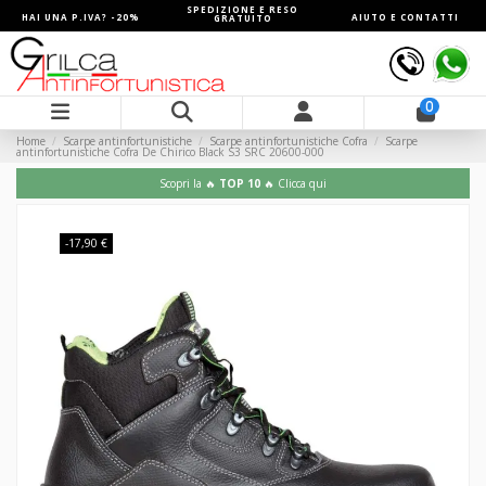
SPEDIZIONE E RESO
HAI UNA P.IVA? -20%
AIUTO E CONTATTI
GRATUITO
0
Home
Scarpe antinfortunistiche
Scarpe antinfortunistiche Cofra
Scarpe
antinfortunistiche Cofra De Chirico Black S3 SRC 20600-000
Scopri la 🔥
TOP 10
🔥 Clicca qui
-17,90 €