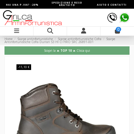
SPEDIZIONE E RESO
HAI UNA P.IVA? -20%
AIUTO E CONTATTI
GRATUITO
0
Home
Scarpe antinfortunistiche
Scarpe antinfortunistiche Cofra
Scarpe
Antinfortunistiche Cofra Durran S3 HI CI HRO SRC 26891-001
Scopri la 🔥
TOP 10
🔥 Clicca qui
-11,10 €