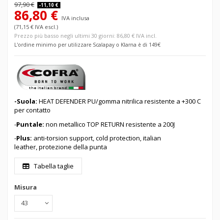
97,90 €
-11,10 €
86,80 €
IVA inclusa
(71,15 € IVA escl.)
Prezzo più basso negli ultimi 30 giorni: 86,80 € IVA incl.
L'ordine minimo per utilizzare Scalapay o Klarna è di 149€
-Suola:
HEAT DEFENDER PU/gomma nitrilica resistente a +300 C
per contatto
-
Puntale:
non metallico TOP RETURN resistente a 200J
-
Plus:
anti-torsion support,
cold protection, italian
leather,
p
rotezione della punta
Tabella taglie
Misura