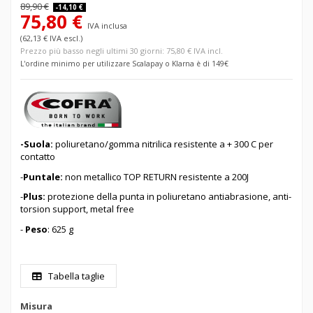
89,90 €
-14,10 €
75,80 €
IVA inclusa
(62,13 € IVA escl.)
Prezzo più basso negli ultimi 30 giorni: 75,80 € IVA incl.
L'ordine minimo per utilizzare Scalapay o Klarna è di 149€
-Suola:
poliuretano/gomma nitrilica resistente a + 300 C per
contatto
-
Puntale:
non metallico TOP RETURN resistente a 200J
-
Plus:
protezione della punta in poliuretano antiabrasione, anti-
torsion support, metal free
-
Peso
: 625 g
Tabella taglie
Misura