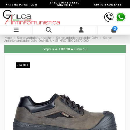
SPEDIZIONE E RESO
HAI UNA P.IVA? -20%
AIUTO E CONTATTI
GRATUITO
0
Home
Scarpe antinfortunistiche
Scarpe antinfortunistiche Cofra
Scarpe
Antinfortunistiche Cofra Orchilla UK S3 HRO SRC 26570-000
Scopri la 🔥
TOP 10
🔥 Clicca qui
-14,10 €