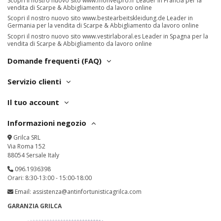
Scopri il nostro nuovo sito
www.monvetpro.fr
Leader in Francia per la
vendita di Scarpe & Abbigliamento da lavoro online
Scopri il nostro nuovo sito
www.bestearbeitskleidung.de
Leader in
Germania per la vendita di Scarpe & Abbigliamento da lavoro online
Scopri il nostro nuovo sito
www.vestirlaboral.es
Leader in Spagna per la
vendita di Scarpe & Abbigliamento da lavoro online
Domande frequenti (FAQ)
Servizio clienti
Il tuo account
Informazioni negozio
Grilca SRL
Via Roma 152
88054 Sersale Italy
096.1936398
Orari: 8:30-13:00 - 15:00-18:00
Email:
assistenza@antinfortunisticagrilca.com
GARANZIA GRILCA