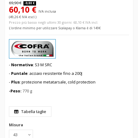
69,90 €
-9,80 €
60,10 €
IVA inclusa
(49,26 € IVA escl.)
Prezzo più basso negli ultimi 30 giorni: 60,10 € IVA incl.
L'ordine minimo per utilizzare Scalapay o Klarna è di 149€
-
Normativa
: S3 M SRC
-
Puntale
: acciaio resistente fino a 200J
-
Plus
: protezione metatarsale, cold protection
-Peso:
770 g
Tabella taglie
Misura