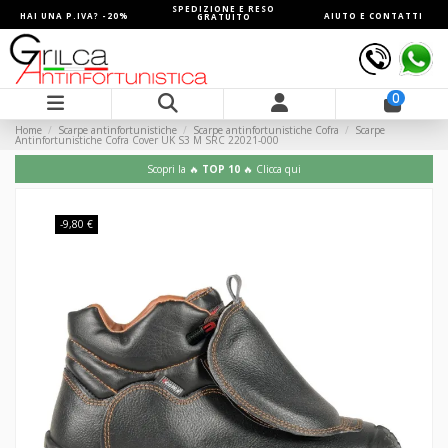
SPEDIZIONE E RESO
HAI UNA P.IVA? -20%
AIUTO E CONTATTI
GRATUITO
0
Home
Scarpe antinfortunistiche
Scarpe antinfortunistiche Cofra
Scarpe
Antinfortunistiche Cofra Cover UK S3 M SRC 22021-000
Scopri la 🔥
TOP 10
🔥 Clicca qui
-9,80 €