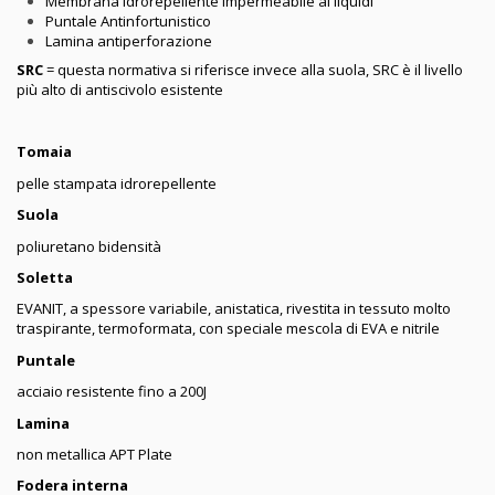
Membrana Idrorepellente Impermeabile ai liquidi
Puntale Antinfortunistico
Lamina antiperforazione
SRC
= questa normativa si riferisce invece alla suola, SRC è il livello
più alto di antiscivolo esistente
Tomaia
pelle stampata idrorepellente
Suola
poliuretano bidensità
Soletta
EVANIT, a spessore variabile, anistatica, rivestita in tessuto molto
traspirante, termoformata, con speciale mescola di EVA e nitrile
Puntale
acciaio resistente fino a 200J
Lamina
non metallica APT Plate
Fodera interna