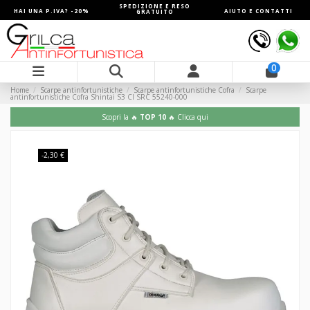
SPEDIZIONE E RESO
HAI UNA P.IVA? -20%
AIUTO E CONTATTI
GRATUITO
0
Home
Scarpe antinfortunistiche
Scarpe antinfortunistiche Cofra
Scarpe
antinfortunistiche Cofra Shintai S3 CI SRC 55240-000
Scopri la 🔥
TOP 10
🔥 Clicca qui
-2,30 €