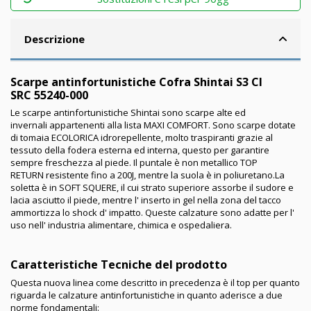
Descrizione
Scarpe antinfortunistiche Cofra Shintai S3 CI
SRC 55240-000
Le scarpe antinfortunistiche Shintai sono scarpe alte ed
invernali appartenenti alla lista MAXI COMFORT. Sono scarpe dotate
di tomaia ECOLORICA idrorepellente, molto traspiranti grazie al
tessuto della fodera esterna ed interna, questo per garantire
sempre freschezza al piede. Il puntale è non metallico TOP
RETURN resistente fino a 200J, mentre la suola è in poliuretano.La
soletta è in SOFT SQUERE, il cui strato superiore assorbe il sudore e
lacia asciutto il piede, mentre l' inserto in gel nella zona del tacco
ammortizza lo shock d' impatto. Queste calzature sono adatte per l'
uso nell' industria alimentare, chimica e ospedaliera.
Caratteristiche Tecniche del prodotto
Questa nuova linea come descritto in precedenza è il top per quanto
riguarda le calzature antinfortunistiche in quanto aderisce a due
norme fondamentali: