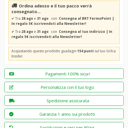
Ordina adesso e il tuo pacco verrà
consegnato...
✔
Tra
28 ago
e
31 ago
con
Consegna al BRT FermoPoint |
In regalo 5€ iscrivendoti alla Newsletter!
✔
Tra
28 ago
e
31 ago
con
Consegna al tuo indirizzo | In
regalo 5€ iscrivendoti alla Newsletter!
Acquistando questo prodotto guadagni
154 punti
sul tuo Grilca
Insider.
Pagamenti 100% sicuri
Personalizza con il tuo logo
Spedizione assicurata
Garanzia 1 anno sui prodotti
Sostituzioni e resi per 90gg