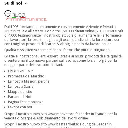
Su di noi
Dal 1995 forniamo attentamente e costantemente Aziende e Privati a
360° in Italia e all'estero. Con oltre 150.000 clienti online, 70.000 PMI e più
di 4.000 testimonianze il nostro obiettivo è di aumentare le Performance
dei lavoratori, la loro immagine agli occhi dei clienti, e la loro sicurezza
con i migliori prodotti di Scarpe & Abbigliamento da lavoro online.
Qualità e Assistenza costante sono i fattori che più ci distinguono.
Grazie ai nostri consulenti esperti, grazie ai nostri prodotti di alta qualità:
diventeremo il tuo nuovo partner sul lavoro, come lo siamo già per la
maggior parte dei lavoratori Italiani.
Chi è "GRILCA?"
Promessa del Marchio
La nostra Mission: perchè
La nostra Storia
Mappa del sito
Parlano di Noi
Pagina Testimonianze
Lavora con noi
Scopri il nostro nuovo sito
www.monvetpro.fr
Leader in Francia per la
vendita di Scarpe & Abbigliamento da lavoro online
Scopri il nostro nuovo sito
www.bestearbeitskleidung.de
Leader in