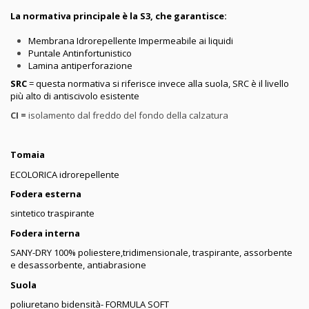
La normativa principale è la S3, che garantisce:
Membrana Idrorepellente Impermeabile ai liquidi
Puntale Antinfortunistico
Lamina antiperforazione
SRC
= questa normativa si riferisce invece alla suola, SRC è il livello
più alto di antiscivolo esistente
CI =
isolamento dal freddo del fondo della calzatura
Tomaia
ECOLORICA idrorepellente
Fodera esterna
sintetico traspirante
Fodera interna
SANY-DRY 100% poliestere,tridimensionale, traspirante, assorbente
e desassorbente, antiabrasione
Suola
poliuretano bidensità- FORMULA SOFT