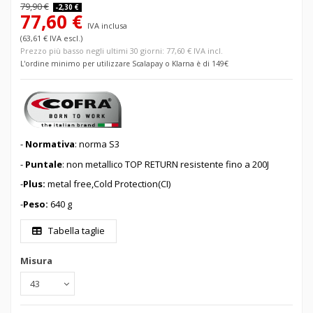
79,90 €
-2,30 €
77,60 €
IVA inclusa
(63,61 € IVA escl.)
Prezzo più basso negli ultimi 30 giorni: 77,60 € IVA incl.
L'ordine minimo per utilizzare Scalapay o Klarna è di 149€
-
Normativa
: norma S3
-
Puntale
: non metallico TOP RETURN resistente fino a 200J
-
Plus:
metal free,Cold Protection(CI)
-
Peso:
640 g
Tabella taglie
Misura