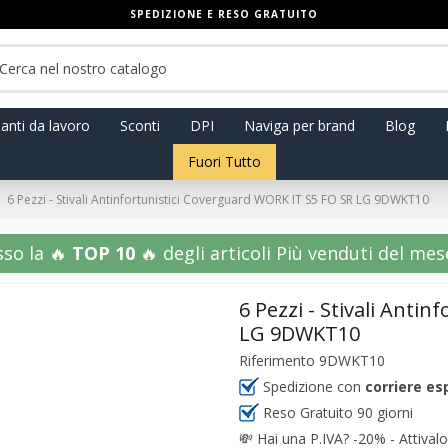
SPEDIZIONE E RESO GRATUITO
anti da lavoro
Sconti
DPI
Naviga per brand
Blog
Fuori Tutto
6 Pezzi - Stivali Antinfortunistici Coverguard WORK IT S5 FO SR LG 9DWKT10
sso la 🔥
TOP 10
🔥 degli articoli Più venduti del mese!
6 Pezzi - Stivali Anti
LG 9DWKT10
Riferimento
9DWKT10
Spedizione con
corriere es
Reso Gratuito 90 giorni
💸
Hai una P.IVA? -20% - Attivalo