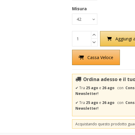
Misura
Aggiungi a
Cassa Veloce
Ordina adesso e il tu
✔
Tra
25 ago
e
26 ago
con
Cons
Newsletter!
✔
Tra
25 ago
e
26 ago
con
Conse
Newsletter!
Acquistando questo prodotto gu