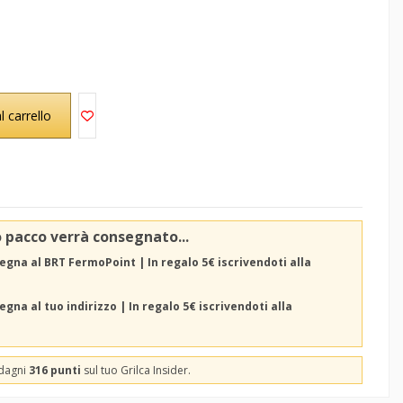
l carrello
o pacco verrà consegnato...
egna al BRT FermoPoint | In regalo 5€ iscrivendoti alla
gna al tuo indirizzo | In regalo 5€ iscrivendoti alla
adagni
316 punti
sul tuo Grilca Insider.