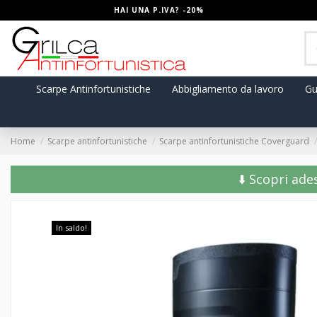
HAI UNA P.IVA? -20%
Scarpe Antinfortunistiche
Abbigliamento da lavoro
Gu
Home
Scarpe antinfortunistiche
Scarpe antinfortunistiche Coverguard
⬇️ Scopri ade
In saldo!