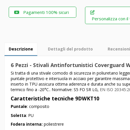
Pagamenti 100% sicuri
Personalizza con il
Descrizione
Dettagli del prodotto
Recension
6 Pezzi - Stivali Antinfortunistici Coverguar
Si tratta di una stivale comodo di sicurezza in poliuretano legge
puntale protettivo e intersuola in acciaio per garantire massima
inserto in TPU assicura ottima aderenza e durata anche su superfic
termico fino a -20°C.. Normative: S5 FO SR LG,
EN ISO 20345:2
Caratteristiche tecniche 9DWKT10
Puntale
: composito
Soletta
: PU
Fodera interna:
poliestrere