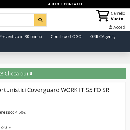
AIUTO E CONTATTI
Carrello
Vuoto
Accedi
Preventivo in 30 minuti
Con il tuo LOGO
GRILCAgency
️ Clicca qui ⬇️
nfortunistici Coverguard WORK IT S5 FO SR
presso:
4,50€
 ora »