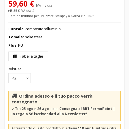
59,60 €
IVA inclusa
(48,85 € IVA escl.)
L'ordine minimo per utilizzare Scalapay o Klarna è di 149€
Puntale
: composito/alluminio
Tomaia:
poliestere
Plus
: PU
Tabella taglie
Misura
Ordina adesso e il tuo pacco verrà
consegnato...
✔
Tra
25 ago
e
26 ago
con
Consegna al BRT FermoPoint |
In regalo 5€ iscrivendoti alla Newsletter!
Acquistando questo prodotto guadagni
118 punti
sul tuo Grilca