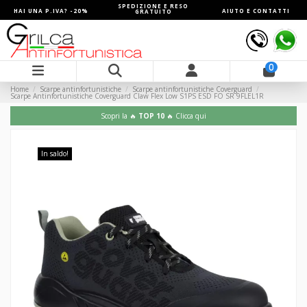
SPEDIZIONE E RESO
HAI UNA P.IVA? -20%
AIUTO E CONTATTI
GRATUITO
0
Home
Scarpe antinfortunistiche
Scarpe antinfortunistiche Coverguard
Scarpe Antinfortunistiche Coverguard Claw Flex Low S1PS ESD FO SR 9FLEL1R
Scopri la 🔥
TOP 10
🔥 Clicca qui
In saldo!