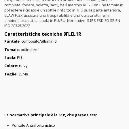
completa, fodera, soletta, lacci), ha il marchio RCS. Con una tomaia in
poliestere riciclato e un sottile rinforzo in TPU sulla parte anteriore,
CLAW FLEX assicura una traspirabilità e una durata ottimali in
ambienti asciutti. La suola in PU/PU. Normative S1PS ESD FO SR EN
ISO 20345:2022
Caratteristiche tecniche 9FLEL1R
Puntale
: composito/alluminio
Tomaia:
poliestere
Suola
: PU
Colore:
navy
Taglie:
35/48
La normativa principale è la S1P, che garantisce:
Puntale Antinfortunistico