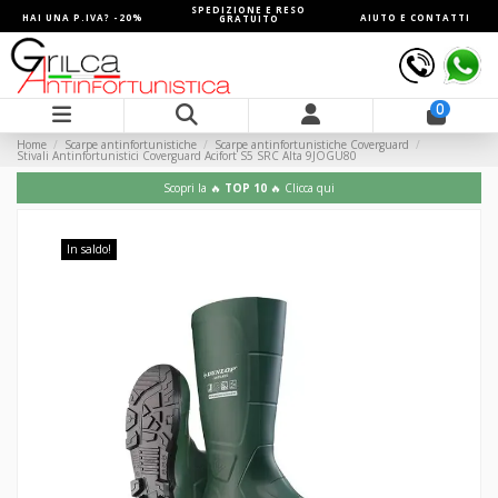
SPEDIZIONE E RESO
HAI UNA P.IVA? -20%
AIUTO E CONTATTI
GRATUITO
0
Home
Scarpe antinfortunistiche
Scarpe antinfortunistiche Coverguard
Stivali Antinfortunistici Coverguard Acifort S5 SRC Alta 9JOGU80
Scopri la 🔥
TOP 10
🔥 Clicca qui
In saldo!