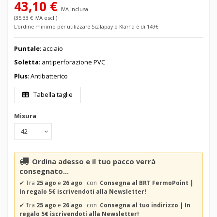
43,10 €
IVA inclusa
(35,33 € IVA escl.)
L'ordine minimo per utilizzare Scalapay o Klarna è di 149€
Puntale
: acciaio
Soletta
: antiperforazione PVC
Plus
: Antibatterico
Tabella taglie
Misura
Ordina adesso e il tuo pacco verrà
consegnato...
✔
Tra
25 ago
e
26 ago
con
Consegna al BRT FermoPoint |
In regalo 5€ iscrivendoti alla Newsletter!
✔
Tra
25 ago
e
26 ago
con
Consegna al tuo indirizzo | In
regalo 5€ iscrivendoti alla Newsletter!