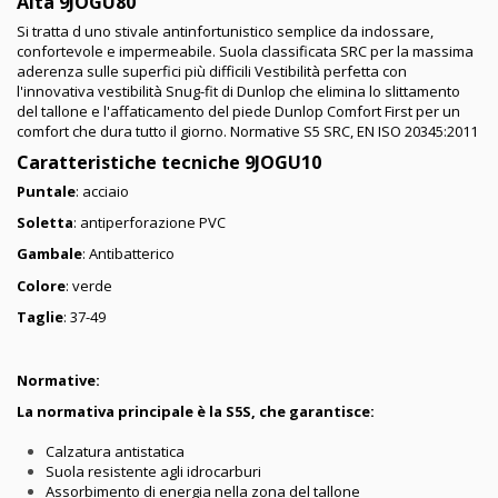
Alta 9JOGU80
Si tratta d uno stivale antinfortunistico semplice da indossare,
confortevole e impermeabile. Suola classificata SRC per la massima
aderenza sulle superfici più difficili Vestibilità perfetta con
l'innovativa vestibilità Snug-fit di Dunlop che elimina lo slittamento
del tallone e l'affaticamento del piede Dunlop Comfort First per un
comfort che dura tutto il giorno. Normative S5 SRC, EN ISO 20345:2011
Caratteristiche tecniche 9JOGU10
Puntale
: acciaio
Soletta
: antiperforazione PVC
Gambale
: Antibatterico
Colore
: verde
Taglie
: 37-49
Normative:
La normativa principale è la S5S, che garantisce:
Calzatura antistatica
Suola resistente agli idrocarburi
Assorbimento di energia nella zona del tallone