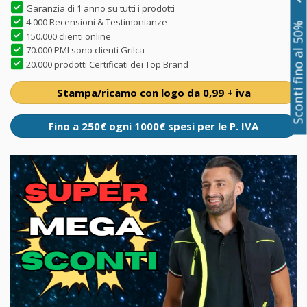
Garanzia di 1 anno su tutti i prodotti
4.000 Recensioni & Testimonianze
Sconti fino al 50%
150.000 clienti online
70.000 PMI sono clienti Grilca
20.000 prodotti Certificati dei Top Brand
Stampa/ricamo con logo da 0,99 + iva
Fino a 250€ ogni 1000€ spesi per le P. IVA