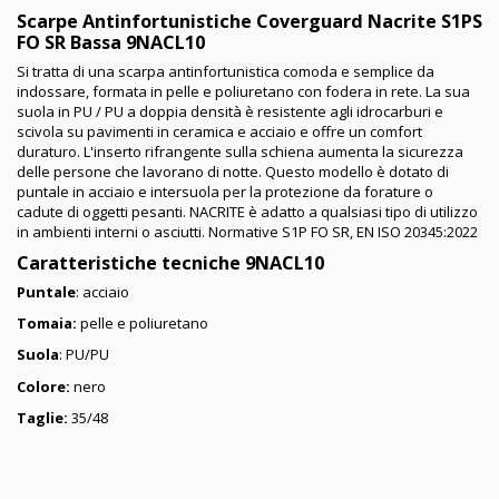
Scarpe Antinfortunistiche Coverguard Nacrite S1PS
FO SR Bassa 9NACL10
Si tratta di una scarpa antinfortunistica comoda e semplice da
indossare, formata in pelle e poliuretano con fodera in rete. La sua
suola in PU / PU a doppia densità è resistente agli idrocarburi e
scivola su pavimenti in ceramica e acciaio e offre un comfort
duraturo. L'inserto rifrangente sulla schiena aumenta la sicurezza
delle persone che lavorano di notte. Questo modello è dotato di
puntale in acciaio e intersuola per la protezione da forature o
cadute di oggetti pesanti. NACRITE è adatto a qualsiasi tipo di utilizzo
in ambienti interni o asciutti. Normative S1P FO SR, EN ISO 20345:2022
Caratteristiche tecniche 9NACL10
Puntale
: acciaio
Tomaia:
pelle e poliuretano
Suola
: PU/PU
Colore:
nero
Taglie:
35/48