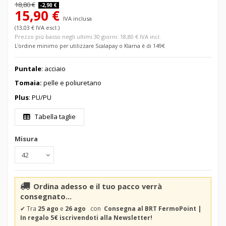
18,80 €
-2,90 €
15,90 €
IVA inclusa
(13,03 € IVA escl.)
Prezzo più basso negli ultimi 30 giorni: 18,80 € IVA incl.
L'ordine minimo per utilizzare Scalapay o Klarna è di 149€
Puntale
: acciaio
Tomaia:
pelle e poliuretano
Plus
: PU/PU
Tabella taglie
Misura
Ordina adesso e il tuo pacco verrà
consegnato...
✔
Tra
25 ago
e
26 ago
con
Consegna al BRT FermoPoint |
In regalo 5€ iscrivendoti alla Newsletter!