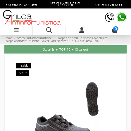
SPEDIZIONE E RESO
HAI UNA P.IVA? -20%
AIUTO E CONTATTI
GRATUITO
0
Home
Scarpe antinfortunistiche
Scarpe antinfortunistiche Coverguard
Scarpe Antinfortunistiche Coverguard Nacrite S1PS FO SR Bassa 9NACL10
Scopri la 🔥
TOP 10
🔥 Clicca qui
In saldo!
-2,90 €