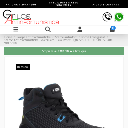
SPEDIZIONE E RESO
HAI UNA P.IVA? -20%
AIUTO E CONTATTI
GRATUITO
0
Home
Scarpe antinfortunistiche
Scarpe antinfortunistiche Coverguard
Scarpe Antinfortunistiche Coverguard Claw Resist High S3S ESD FO SRC SR Alte
9RESH10
Scopri la 🔥
TOP 10
🔥 Clicca qui
In saldo!