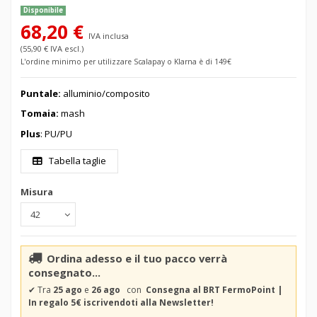
Disponibile
68,20 €
IVA inclusa
(55,90 € IVA escl.)
L'ordine minimo per utilizzare Scalapay o Klarna è di 149€
Puntale:
alluminio/composito
Tomaia:
mash
Plus
: PU/PU
Tabella taglie
Misura
Ordina adesso e il tuo pacco verrà
consegnato...
✔
Tra
25 ago
e
26 ago
con
Consegna al BRT FermoPoint |
In regalo 5€ iscrivendoti alla Newsletter!