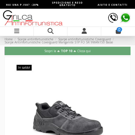
SPEDIZIONE E RESO
HAI UNA P.IVA? -20%
AIUTO E CONTATTI
GRATUITO
0
Home
Scarpe antinfortunistiche
Scarpe antinfortunistiche Coverguard
Scarpe Antinfortunistiche Coverguard Manganite S1P FO SR 9MAN150 Basse
Scopri la 🔥
TOP 10
🔥 Clicca qui
In saldo!