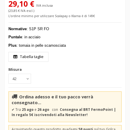
29,10 €
IVA inclusa
(23,85 € IVA escl.)
L'ordine minimo per utilizzare Scalapay o Klarna è di 149€
Normative
: S1P SR FO
Puntale
: in acciaio
Plus
: tomaia in pelle scamosciata
Tabella taglie
Misura
Ordina adesso e il tuo pacco verrà
consegnato...
✔
Tra
25 ago
e
26 ago
con
Consegna al BRT FermoPoint |
In regalo 5€ iscrivendoti alla Newsletter!
Acquistando questo prodotto guadagni
58 punti
sul tuo Grilca