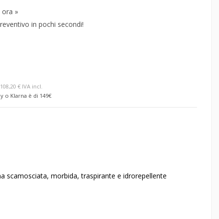
 ora »
reventivo in pochi secondi!
108,20 € IVA incl.
y o Klarna è di 149€
a scamosciata, morbida, traspirante e idrorepellente