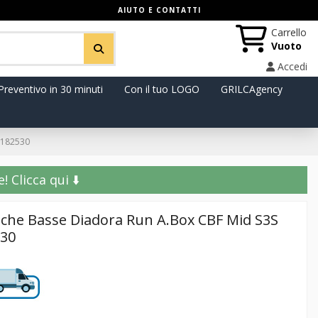
AIUTO E CONTATTI
Carrello
Vuoto
Accedi
Preventivo in 30 minuti
Con il tuo LOGO
GRILCAgency
1.182530
️ Clicca qui ⬇️
iche Basse Diadora Run A.Box CBF Mid S3S
530