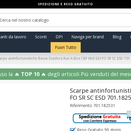
SPEDIZIONE E RESO GRATUITO
anti da lavoro
Sconti
DPI
Naviga per brand
Blog
Fuori Tutto
arpe antinfortunistiche Basse Diadora Run A.Box CBF Mid S3S FO SR SC ESD 70
sso la 🔥
TOP 10
🔥 degli articoli Più venduti del mese!
Scarpe antinfortunist
FO SR SC ESD 701.182
Riferimento
701.182531
Reso Gratuito 90 giorni