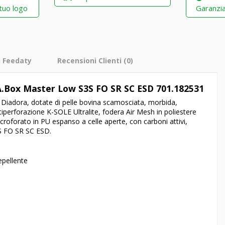
 tuo logo
Garanzia
i Feedaty
Recensioni Clienti
(0)
A.Box Master Low S3S FO SR SC ESD 701.182531
Diadora, dotate di pelle bovina scamosciata, morbida,
ntiperforazione K-SOLE Ultralite, fodera Air Mesh in poliestere
croforato in PU espanso a celle aperte, con carboni attivi,
3S FO SR SC ESD.
epellente