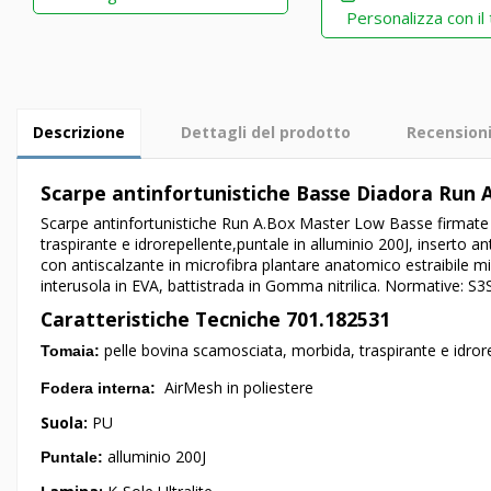
Personalizza con il
Descrizione
Dettagli del prodotto
Recension
Scarpe antinfortunistiche Basse Diadora Run 
Scarpe antinfortunistiche Run A.Box Master Low Basse firmate 
traspirante e idrorepellente,puntale in alluminio 200J, inserto a
con antiscalzante in microfibra plantare anatomico estraibile mi
interusola in EVA, battistrada in Gomma nitrilica. Normative: S
Caratteristiche Tecniche 701.182531
pelle bovina scamosciata, morbida, traspirante e idror
Tomaia:
AirMesh in poliestere
Fodera interna:
Suola:
PU
alluminio 200J
Puntale: