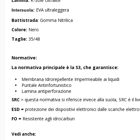
Lamina:
K-Sole Ultralite
EVA ultraleggera
Intersuola:
Battistrada
: Gomma Nitrilica
Colore:
Nero
Taglie:
35/48
Normative:
La normativa principale è la S3, che garantisce:
Membrana Idrorepellente Impermeabile ai liquidi
Puntale Antinfortunistico
Lamina antiperforazione
SRC
= questa normativa si riferisce invece alla suola, SRC è il liv
ESD =
protezione dei dispositivi elettronici dalle scariche elettr
FO =
Resistente agli idrocarburi
Vedi anche: