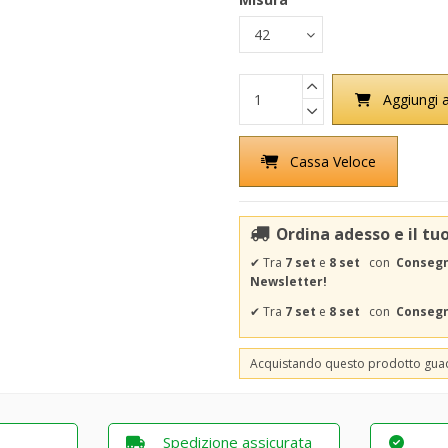
Aggiungi a
Cassa Veloce
Ordina adesso e il tu
✔
Tra
7 set
e
8 set
con
Consegna
Newsletter!
✔
Tra
7 set
e
8 set
con
Consegna
Acquistando questo prodotto gu
Spedizione assicurata