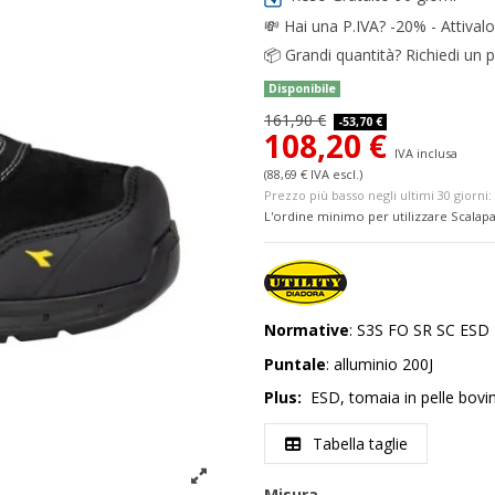
💸
Hai una P.IVA? -20% - Attivalo
📦
Grandi quantità? Richiedi un p
Disponibile
161,90 €
-53,70 €
108,20 €
IVA inclusa
(88,69 € IVA escl.)
Prezzo più basso negli ultimi 30 giorni: 
L'ordine minimo per utilizzare Scalapa
Normative
: S3S FO SR SC ESD
Puntale
: alluminio 200J
Plus:
ESD, tomaia in pelle bovin
Tabella taglie
Misura