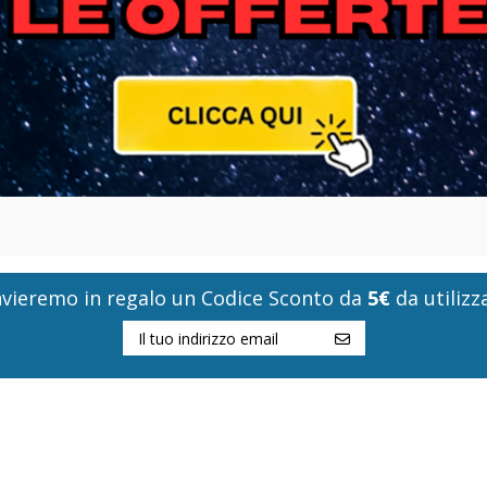
i invieremo in regalo un Codice Sconto da
5€
da utilizza