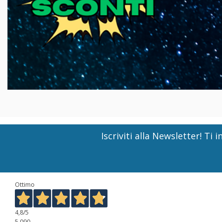
Iscriviti alla Newsletter! T
Ottimo
4,8
/5
5.090