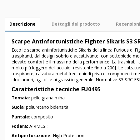
Descrizione
Dettagli del prodotto
Recension
Scarpe Antinfortunistiche Fighter Sikaris S3 
Ecco le scarpe antinfortunistiche Sikaris della linea Furious di 
traspiranti, dal design sobrio e accattivante, con sottopiede mo
elevato comfort e il massimo della performance. La traspirabilità
molto più leggero dell'acciaio, resistente fino a 200J. Le calzat
traspirante, calzatura metal free, quindi priva di componenti met
idrocarburi, agli oli e ai grassi in generale. Normative S3 SRC E
Caratteristiche tecniche FU0495
Tomaia:
pelle grana mina
Suola
: poliuretano bidensità
Puntale
: composito
Fodera:
AIRMESH
Antiperforazione:
High Protection