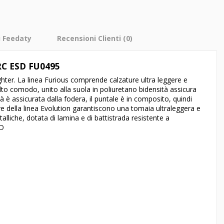
i Feedaty
Recensioni Clienti
(0)
SRC ESD FU0495
Fighter. La linea Furious comprende calzature ultra leggere e
lto comodo, unito alla suola in poliuretano bidensità assicura
 è assicurata dalla fodera, il puntale è in composito, quindi
ure della linea Evolution garantiscono una tomaia ultraleggera e
alliche, dotata di lamina e di battistrada resistente a
SD