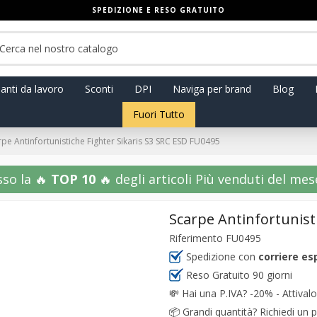
SPEDIZIONE E RESO GRATUITO
anti da lavoro
Sconti
DPI
Naviga per brand
Blog
Fuori Tutto
rpe Antinfortunistiche Fighter Sikaris S3 SRC ESD FU0495
sso la 🔥
TOP 10
🔥 degli articoli Più venduti del mese!
Scarpe Antinfortunist
Riferimento
FU0495
Spedizione con
corriere es
Reso Gratuito 90 giorni
💸
Hai una P.IVA? -20% - Attivalo
📦
Grandi quantità? Richiedi un p