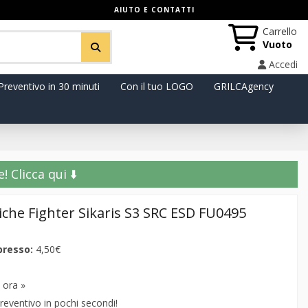
AIUTO E CONTATTI
Carrello
Vuoto
Accedi
Preventivo in 30 minuti
Con il tuo LOGO
GRILCAgency
️ Clicca qui ⬇️
iche Fighter Sikaris S3 SRC ESD FU0495
presso:
4,50€
 ora »
reventivo in pochi secondi!