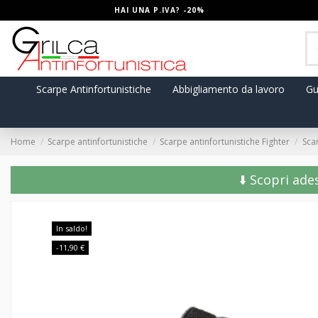
HAI UNA P.IVA? -20%
Scarpe Antinfortunistiche
Abbigliamento da lavoro
Gu
Home
Scarpe antinfortunistiche
Scarpe antinfortunistiche Fighter
Sca
⬇️ Scopri ade
In saldo!
-11,90 €