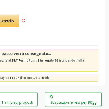
l carrello
o pacco verrà consegnato...
egna al BRT FermoPoint | In regalo 5€ iscrivendoti alla
adagni
114 punti
sul tuo Grilca Insider.
 1 anno sui prodotti
Sostituzioni e resi per 90gg