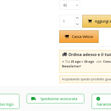
Aggiungi a
Cassa Veloce
Ordina adesso e il tu
✔
Tra
25 ago
e
26 ago
con
Cons
Newsletter!
Acquistando questo prodotto gu
Spedizione assicurata
 tuo logo
Garanzia