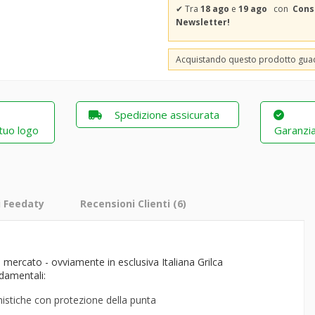
✔
Tra
18 ago
e
19 ago
con
Cons
Newsletter!
Acquistando questo prodotto gu
Spedizione assicurata
 tuo logo
Garanzia
i Feedaty
Recensioni Clienti
(6)
l mercato - ovviamente in esclusiva Italiana Grilca
ndamentali: