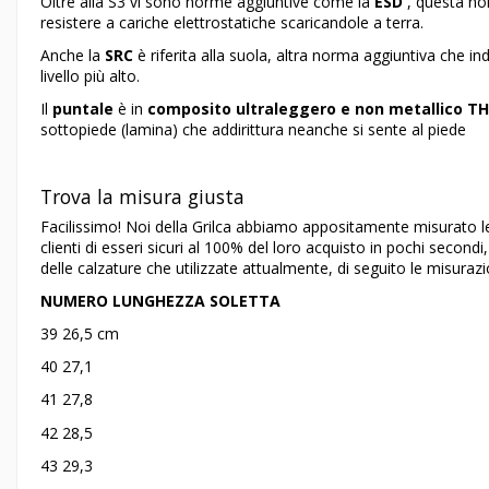
Oltre alla S3 vi sono norme aggiuntive come la
ESD
, questa nor
resistere a cariche elettrostatiche scaricandole a terra.
Anche la
SRC
è riferita alla suola, altra norma aggiuntiva che ind
livello più alto.
Il
puntale
è in
composito ultraleggero e non metallico T
sottopiede (lamina) che addirittura neanche si sente al piede
Trova la misura giusta
Facilissimo! Noi della Grilca abbiamo appositamente misurato 
clienti di esseri sicuri al 100% del loro acquisto in pochi secon
delle calzature che utilizzate attualmente, di seguito le misurazi
NUMERO LUNGHEZZA SOLETTA
39 26,5 cm
40 27,1
41 27,8
42 28,5
43 29,3