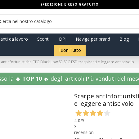
SPEDIZIONE E RESO GRATUITO
anti da lavoro
Sconti
DPI
Naviga per brand
Blog
Fuori Tutto
antinfortunistiche FTG Black Low S3 SRC ESD traspiranti e leggere antiscivolo
sso la 🔥
TOP 10
🔥 degli articoli Più venduti del mese!
Scarpe antinfortunist
e leggere antiscivolo
4,0
/5
3
recensioni