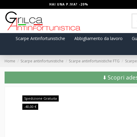
HAI UNA P.IVA? -20%
Scarpe Antinfortunistiche
Abbigliamento da lavoro
Gu
Home
Scarpe antinfortunistiche
Scarpe antinfortunistiche FTG
Scarpe 
⬇️ Scopri ade
Spedizione Gratuita
-40,00 €