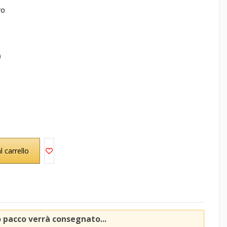
ro
)
l carrello
o pacco verrà consegnato...