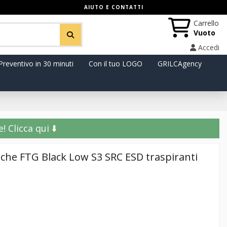
AIUTO E CONTATTI
Carrello
Vuoto
Accedi
Preventivo in 30 minuti
Con il tuo LOGO
GRILCAgency
️ Clicca qui ⬇️
iche FTG Black Low S3 SRC ESD traspiranti