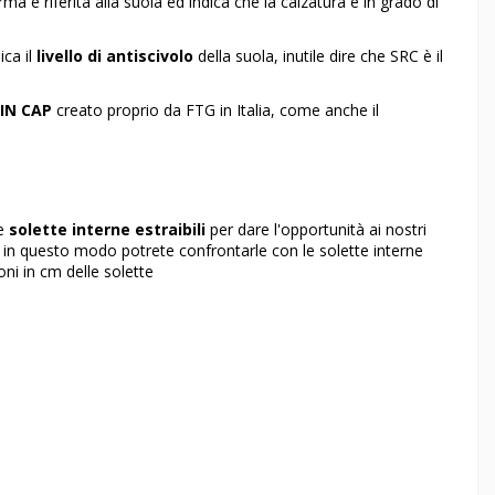
ma è riferita alla suola ed indica che la calzatura è in grado di
ica il
livello di antiscivolo
della suola, inutile dire che SRC è il
HIN CAP
creato proprio da FTG in Italia, come anche il
le
solette interne estraibili
per dare l'opportunità ai nostri
di, in questo modo potrete confrontarle con le solette interne
oni in cm delle solette