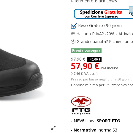
Riferimento
Black Low5
Reso Gratuito 90 giorni
💸
Hai una P.IVA? -20% - Attivalo
📦
Grandi quantità? Richiedi un p
Pronta consegna
97,90 €
-40,00 €
57,90 €
IVA inclusa
(47,46 € IVA escl.)
Prezzo più basso negli ultimi 30 giorni: 
L'ordine minimo per utilizzare Scalapa
- NEW! Linea
SPORT FTG
-
Normativa
: norma S3