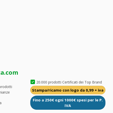
ca.com
20.000 prodotti Certificati dei Top Brand
prodotti
Stampa/ricamo con logo da 0,99 + iva
nianze
Fino a 250€ ogni 1000€ spesi per le P.
a
IVA