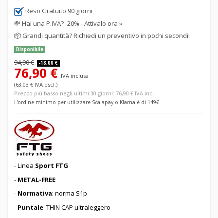
Reso Gratuito 90 giorni
💸
Hai una P.IVA? -20% - Attivalo ora »
📦
Grandi quantità? Richiedi un preventivo in pochi secondi!
Disponibile
94,90 €
-18,00 €
76,90 €
IVA inclusa
(63,03 € IVA escl.)
Prezzo più basso negli ultimi 30 giorni: 76,90 € IVA incl.
L'ordine minimo per utilizzare Scalapay o Klarna è di 149€
- Linea
Sport FTG
-
METAL-FREE
-
Normativa
: norma S1p
-
Puntale
: THIN CAP ultraleggero