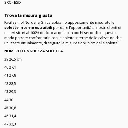
SRC - ESD
Trova la misura giusta
Facilissimo! Noi della Grilca abbiamo appositamente misurato le
solette interne estraibili
per dare l'opportunità ai nostri clienti di
esseri sicuri al 100% del loro acquisto in pochi secondi, in questo
modo potrete confrontarle con le solette interne delle calzature che
utilizzate attualmente, di seguito le misurazioni in cm delle solette
NUMERO LUNGHEZZA SOLETTA
39 26,5 cm
40 27,1
41 27,8
42 28,5
43 29,3
44 30
45 30,8
46 31,4
47 32,3