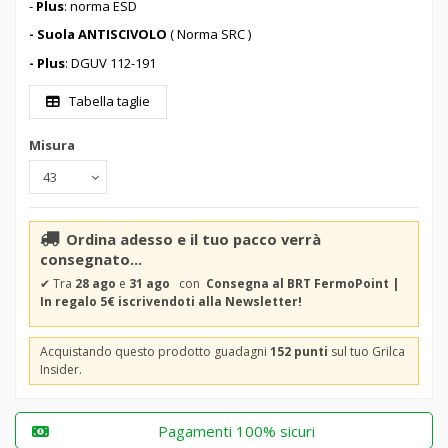
-
Plus
: norma ESD
- Suola ANTISCIVOLO
( Norma SRC )
- Plus
: DGUV 112-191
Tabella taglie
Misura
Ordina adesso e il tuo pacco verrà
consegnato...
✔
Tra
28 ago
e
31 ago
con
Consegna al BRT FermoPoint |
In regalo 5€ iscrivendoti alla Newsletter!
Acquistando questo prodotto guadagni
152 punti
sul tuo Grilca
Insider.
Pagamenti 100% sicuri