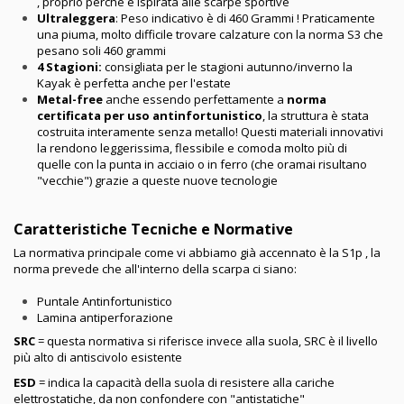
, proprio perchè è ispirata alle scarpe sportive
Ultraleggera
: Peso indicativo è di 460 Grammi ! Praticamente
una piuma, molto difficile trovare calzature con la norma S3 che
pesano soli 460 grammi
4 Stagioni:
consigliata per le stagioni autunno/inverno la
Kayak è perfetta anche per l'estate
Metal-free
anche essendo perfettamente a
norma
certificata per uso antinfortunistico
, la struttura è stata
costruita interamente senza metallo! Questi materiali innovativi
la rendono leggerissima, flessibile e comoda molto più di
quelle con la punta in acciaio o in ferro (che oramai risultano
"vecchie") grazie a queste nuove tecnologie
Caratteristiche Tecniche e Normative
La normativa principale come vi abbiamo già accennato è la S1p , la
norma prevede che all'interno della scarpa ci siano:
Puntale Antinfortunistico
Lamina antiperforazione
SRC
= questa normativa si riferisce invece alla suola, SRC è il livello
più alto di antiscivolo esistente
ESD
= indica la capacità della suola di resistere alla cariche
elettrostatiche, da non confondere con "antistatiche"