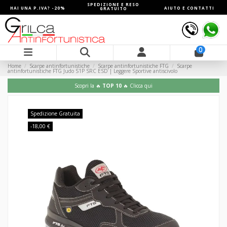
SPEDIZIONE E RESO
HAI UNA P.IVA? -20%
AIUTO E CONTATTI
GRATUITO
0
Home
Scarpe antinfortunistiche
Scarpe antinfortunistiche FTG
Scarpe
antinfortunistiche FTG Judo S1P SRC ESD | Leggere Sportive antiscivolo
Scopri la 🔥
TOP 10
🔥 Clicca qui
Spedizione Gratuita
-18,00 €