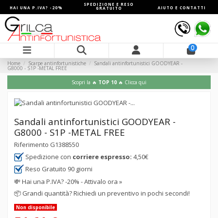
SPEDIZIONE E RESO
HAI UNA P.IVA? -20%
AIUTO E CONTATTI
GRATUITO
0
Home
Scarpe antinfortunistiche
Sandali antinfortunistici GOODYEAR -
G8000 - S1P -METAL FREE
Scopri la 🔥
TOP 10
🔥 Clicca qui
Sandali antinfortunistici GOODYEAR -
G8000 - S1P -METAL FREE
Riferimento
G1388550
Spedizione con
corriere espresso:
4,50€
Reso Gratuito 90 giorni
💸
Hai una P.IVA? -20% - Attivalo ora »
📦
Grandi quantità? Richiedi un preventivo in pochi secondi!
Non disponibile