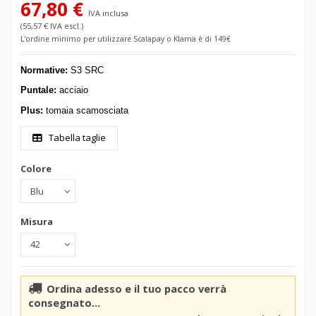
67,80 €
IVA inclusa
(55,57 € IVA escl.)
L'ordine minimo per utilizzare Scalapay o Klarna è di 149€
Normative:
S3 SRC
Puntale:
acciaio
Plus:
tomaia scamosciata
Tabella taglie
Colore
Misura
Ordina adesso e il tuo pacco verrà
consegnato...