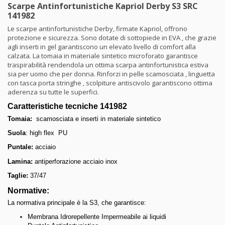
Scarpe Antinfortunistiche Kapriol Derby S3 SRC
141982
Le scarpe antinfortunistiche Derby, firmate Kapriol, offrono
protezione e sicurezza. Sono dotate di sottopiede in EVA , che grazie
agli inserti in gel garantiscono un elevato livello di comfort alla
calzata. La tomaia in materiale sintetico microforato garantisce
traspirabilità rendendola un ottima scarpa antinfortunistica estiva
sia per uomo che per donna. Rinforzi in pelle scamosciata , linguetta
con tasca porta stringhe , scolpiture antiscivolo garantiscono ottima
aderenza su tutte le superfici.
Caratteristiche tecniche 141982
Tomaia:
scamosciata e inserti in materiale sintetico
Suola
: high flex PU
Puntale:
acciaio
Lamina:
antiperforazione acciaio inox
Taglie:
37/47
Normative:
La normativa principale è la S3, che garantisce:
Membrana Idrorepellente Impermeabile ai liquidi