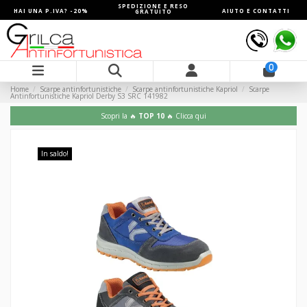
SPEDIZIONE E RESO
HAI UNA P.IVA? -20%
AIUTO E CONTATTI
GRATUITO
0
Home
Scarpe antinfortunistiche
Scarpe antinfortunistiche Kapriol
Scarpe
Antinfortunistiche Kapriol Derby S3 SRC 141982
Scopri la 🔥
TOP 10
🔥 Clicca qui
In saldo!