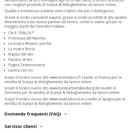
dei lavoratori, la loro immagine agli occhi dei clienti, e la loro sicurezza
con i migliori prodotti di Scarpe & Abbigliamento da lavoro online.
Qualità e Assistenza costante sono i fattori che più ci distinguono.
Grazie ai nostri consulenti esperti, grazie ai nostri prodotti di alta qualità:
diventeremo il tuo nuovo partner sul lavoro, come lo siamo già per la
maggior parte dei lavoratori Italiani.
Chi è "GRILCA?"
Promessa del Marchio
La nostra Mission: perchè
La nostra Storia
Mappa del sito
Parlano di Noi
Pagina Testimonianze
Lavora con noi
Scopri il nostro nuovo sito
www.monvetpro.fr
Leader in Francia per la
vendita di Scarpe & Abbigliamento da lavoro online
Scopri il nostro nuovo sito
www.bestearbeitskleidung.de
Leader in
Germania per la vendita di Scarpe & Abbigliamento da lavoro online
Scopri il nostro nuovo sito
www.vestirlaboral.es
Leader in Spagna per la
vendita di Scarpe & Abbigliamento da lavoro online
Domande frequenti (FAQ)
Servizio clienti