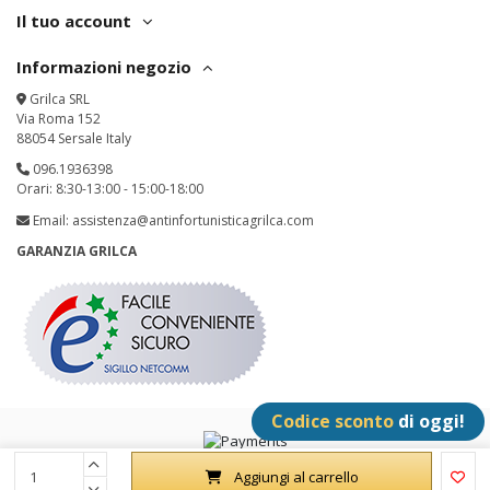
Il tuo account
Informazioni negozio
Grilca SRL
Via Roma 152
88054 Sersale Italy
096.1936398
Orari: 8:30-13:00 - 15:00-18:00
Email:
assistenza@antinfortunisticagrilca.com
GARANZIA GRILCA
Codice sconto
di oggi!
Grilca SRL - P.IVA: IT02342180797 - All Rights Reserved
Aggiungi al carrello