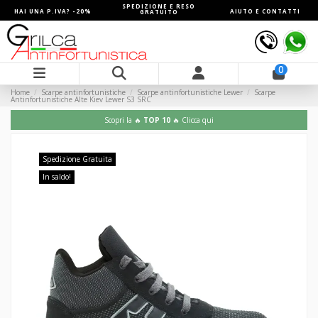
SPEDIZIONE E RESO
HAI UNA P.IVA? -20%
AIUTO E CONTATTI
GRATUITO
0
Home
Scarpe antinfortunistiche
Scarpe antinfortunistiche Lewer
Scarpe
Antinfortunistiche Alte Kiev Lewer S3 SRC
Scopri la 🔥
TOP 10
🔥 Clicca qui
Spedizione Gratuita
In saldo!