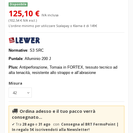
Disponibile
125,10 €
IVA inclusa
(102,54 € IVA escl.)
L'ordine minimo per utilizzare Scalapay o Klarna è di 149€
Normative
:
S3 SRC
Puntale
: Alluminio 200 J
Plus:
Antiperforazione, Tomaia in
FORTEX, tessuto tecnico ad
alta tenacità, resistente allo strappo e all’abrasione
Misura
Ordina adesso e il tuo pacco verrà
consegnato...
✔
Tra
28 ago
e
31 ago
con
Consegna al BRT FermoPoint |
In regalo 5€ iscrivendoti alla Newsletter!