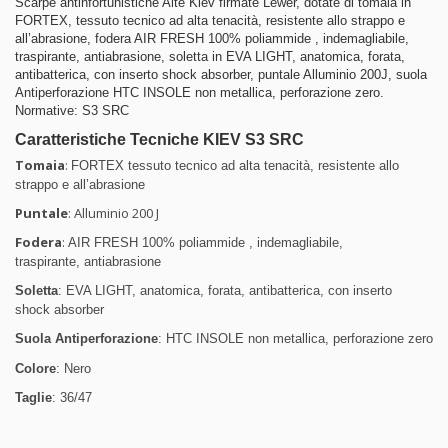
Scarpe antinfortunistiche Alte Kiev firmate Lewer, dotate di
tomaia in
FORTEX, tessuto tecnico ad alta tenacità, resistente allo strappo e
all’abrasione, fodera AIR FRESH 100% poliammide , indemagliabile,
traspirante,
antiabrasione, soletta in EVA LIGHT, anatomica, forata,
antibatterica, con inserto shock absorber
, puntale Alluminio 200J, suola
Antiperforazione HTC INSOLE non metallica, perforazione zero.
Normative:
S3 SRC
Caratteristiche Tecniche KIEV S3 SRC
Tomaia
:
FORTEX tessuto tecnico ad alta tenacità, resistente allo
strappo e all’abrasione
Puntale
: Alluminio 200 J
Fodera
:
AIR FRESH 100% poliammide , indemagliabile,
traspirante, antiabrasione
Soletta
: EVA LIGHT, anatomica, forata, antibatterica, con inserto
shock absorber
Suola Antiperforazione
:
HTC INSOLE non metallica, perforazione zero
Colore
: Nero
Taglie
: 36/47