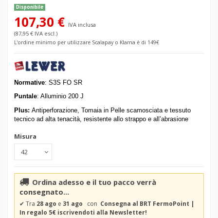
Disponibile
107,30 €
IVA inclusa
(87,95 € IVA escl.)
L'ordine minimo per utilizzare Scalapay o Klarna è di 149€
Normative
:
S3S FO SR
Puntale
: Alluminio 200 J
Plus:
Antiperforazione, Tomaia in
Pelle scamosciata e tessuto
tecnico ad alta tenacità, resistente allo strappo e all’abrasione
Misura
Ordina adesso e il tuo pacco verrà
consegnato...
✔
Tra
28 ago
e
31 ago
con
Consegna al BRT FermoPoint |
In regalo 5€ iscrivendoti alla Newsletter!