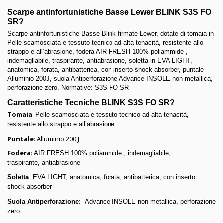
Scarpe antinfortunistiche Basse Lewer BLINK S3S FO
SR?
Scarpe antinfortunistiche Basse Blink firmate Lewer, dotate di
tomaia in
Pelle scamosciata e tessuto tecnico ad alta tenacità, resistente allo
strappo e all’abrasione, fodera AIR FRESH 100% poliammide ,
indemagliabile, traspirante, antiabrasione, soletta in EVA LIGHT,
anatomica, forata, antibatterica, con inserto shock absorber, puntale
Alluminio 200J, suola Antiperforazione Advance INSOLE non metallica,
perforazione zero. Normative:
S3S FO SR
Caratteristiche Tecniche BLINK S3S FO SR?
Tomaia
:
Pelle scamosciata e tessuto tecnico ad alta tenacità,
resistente allo strappo e all’abrasione
Puntale
: Alluminio 200 J
Fodera
:
AIR FRESH 100% poliammide , indemagliabile,
traspirante, antiabrasione
Soletta
: EVA LIGHT, anatomica, forata, antibatterica, con inserto
shock absorber
Suola Antiperforazione
:
Advance INSOLE non metallica, perforazione
zero