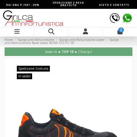
SPEDIZIONE E RESO
HAI UNA P.IVA? -20%
AIUTO E CONTATTI
GRATUITO
0
Home
Scarpe antinfortunistiche
Scarpe antinfortunistiche Lewer
Scarpe
antinfortunistiche Basse Lewer BLINK S3S FO SR
Scopri la 🔥
TOP 10
🔥 Clicca qui
Spedizione Gratuita
In saldo!