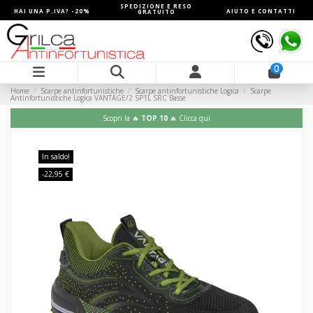
SPEDIZIONE E RESO
HAI UNA P.IVA? -20%
AIUTO E CONTATTI
GRATUITO
0
Home
Scarpe antinfortunistiche
Scarpe antinfortunistiche Logica
Scarpe
Antinfortunistiche Logica VANTAGE/2 SP1L SRC Basse
Scopri la 🔥
TOP 10
🔥 Clicca qui
In saldo!
-22,95 €