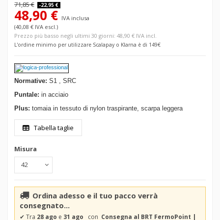
71,85 €
-22,95 €
48,90 €
IVA inclusa
(40,08 € IVA escl.)
Prezzo più basso negli ultimi 30 giorni: 48,90 € IVA incl.
L'ordine minimo per utilizzare Scalapay o Klarna è di 149€
Normative:
S1 , SRC
Puntale:
in acciaio
Plus:
tomaia in tessuto di nylon traspirante, scarpa leggera
Tabella taglie
Misura
Ordina adesso e il tuo pacco verrà
consegnato...
✔
Tra
28 ago
e
31 ago
con
Consegna al BRT FermoPoint |