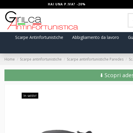
HAI UNA P.IVA? -20%
Scarpe Antinfortunistiche
Abbigliamento da lavoro
Gu
Home
Scarpe antinfortunistiche
Scarpe antinfortunistiche Paredes
Sc
⬇️ Scopri ade
In saldo!