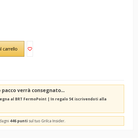
l carrello
o pacco verrà consegnato...
egna al BRT FermoPoint | In regalo 5€ iscrivendoti alla
adagni
446 punti
sul tuo Grilca Insider.