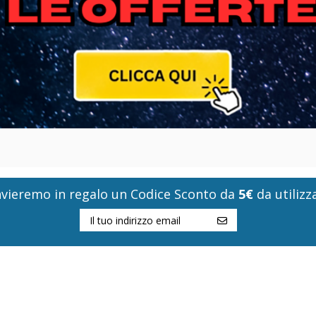
i invieremo in regalo un Codice Sconto da
5€
da utilizza