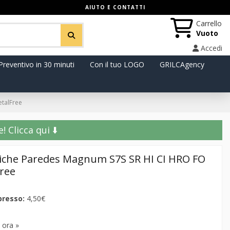
AIUTO E CONTATTI
Carrello
Vuoto
Accedi
Preventivo in 30 minuti
Con il tuo LOGO
GRILCAgency
etalFree
️ Clicca qui ⬇️
tiche Paredes Magnum S7S SR HI CI HRO FO
Free
presso:
4,50€
 ora »