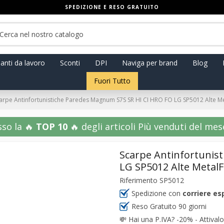
SPEDIZIONE E RESO GRATUITO
anti da lavoro
Sconti
DPI
Naviga per brand
Blog
Fuori Tutto
arpe Antinfortunistiche Paredes Magnum S7S SR HI CI HRO FO LG SP5012 Alte M
sso la 🔥
TOP 10
🔥 degli articoli Più venduti del mese!
Scarpe Antinfortunis
LG SP5012 Alte Metal
Riferimento
SP5012
Spedizione con
corriere es
Reso Gratuito 90 giorni
💸
Hai una P.IVA? -20% - Attivalo