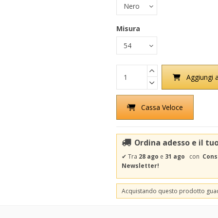
Misura
Aggiungi a
Cassa Veloce
Ordina adesso e il tu
✔
Tra
28 ago
e
31 ago
con
Cons
Newsletter!
Acquistando questo prodotto gu