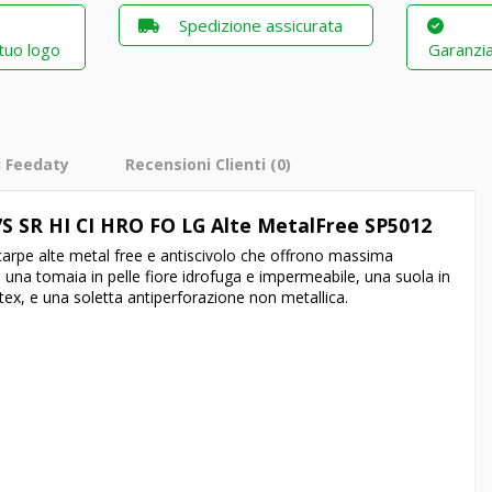
Spedizione assicurata
 tuo logo
Garanzia
i Feedaty
Recensioni Clienti
(0)
S SR HI CI HRO FO LG Alte MetalFree
SP5012
arpe alte metal free e antiscivolo che offrono massima
, una tomaia in pelle fiore idrofuga e impermeabile, una suola in
tex
, e una soletta
antiperforazione non metallica.