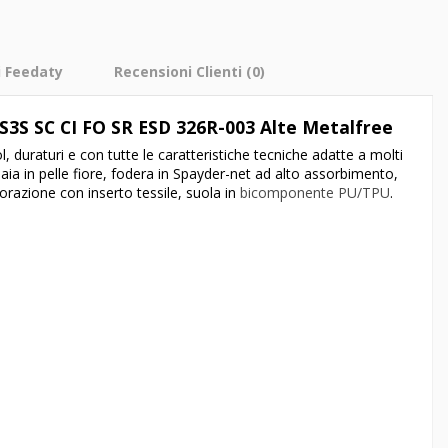
i Feedaty
Recensioni Clienti
(0)
 S3S SC CI FO SR ESD 326R-003 Alte Metalfree
l, duraturi e con tutte le caratteristiche tecniche adatte a molti
aia in pelle fiore, fodera in Spayder-net ad alto assorbimento,
razione con inserto tessile, suola in
bicomponente PU/TPU
.