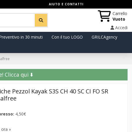
AIUTO E CONTATTI
Carrello
Vuoto
Accedi
Preventivo in 30 minuti
Con il tuo LOGO
GRILCAgency
alfree
️ Clicca qui ⬇️
iche Pezzol Kayak S3S CH 40 SC CI FO SR
alfree
presso:
4,50€
 ora »