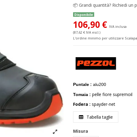
📦
Grandi quantità? Richiedi un p
Disponibile
106,90 €
IVA inclusa
(87,62 € IVA escl.)
L'ordine minimo per utilizzare Scalapa
Puntale :
alu
200
pelle fiore supremoil
Tomaia :
Fodera :
spayder-net
Tabella taglie
Misura