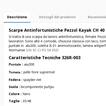
Descrizione
Dettagli del prodotto
Recension
Scarpe Antinfortunistiche Pezzol Kayak CH 40
Si tratta di una scarpa da lavoro antinfortunistica, firmate Pezzo
lavoratori. Sono alte e comode, chiusura classica con lacci, tom
puntale in alu200, soletta B-01 ammortizzante, lamina antiperfo
Normarive
S3S SC CI FO SR ESD
Caratteristiche Tecniche 326R-003
Puntale :
alu
200
pelle fiore supremoil
Tomaia :
Fodera :
spayder-net
Suola :
bicomponente pu/tpu
Colore :
Nero
Taglie :
35/48