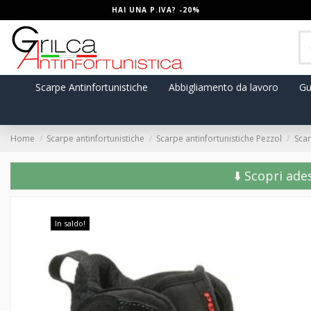
HAI UNA P.IVA? -20%
Scarpe Antinfortunistiche
Abbigliamento da lavoro
Gu
Home
Scarpe antinfortunistiche
Scarpe antinfortunistiche Pezzol
Scar
⬇️ Scopri ade
In saldo!