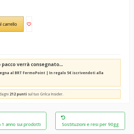
l carrello
o pacco verrà consegnato...
egna al BRT FermoPoint | In regalo 5€ iscrivendoti alla
adagni
212 punti
sul tuo Grilca Insider.
 1 anno sui prodotti
Sostituzioni e resi per 90gg