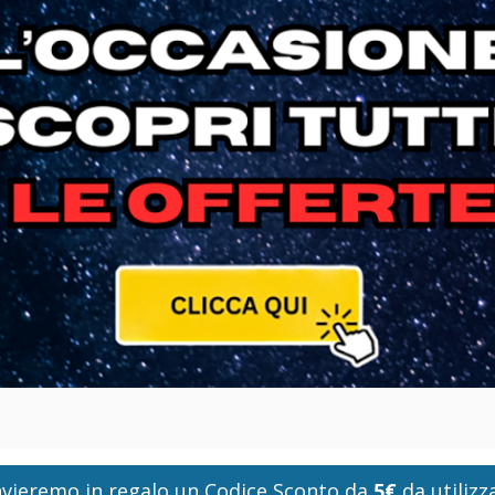
i invieremo in regalo un Codice Sconto da
5€
da utilizza