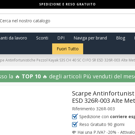
SPEDIZIONE E RESO GRATUITO
anti da lavoro
Sconti
DPI
Naviga per brand
Blog
Fuori Tutto
pe Antinfortunistiche Pezzol Kayak S3S CH 40 SC CI FO SR ESD 326R-003 Alte Met
sso la 🔥
TOP 10
🔥 degli articoli Più venduti del mese!
Scarpe Antinfortunist
ESD 326R-003 Alte Met
Riferimento
326R-003
Spedizione con
corriere es
Reso Gratuito 90 giorni
💸
Hai una P.IVA? -20% - Attivalo