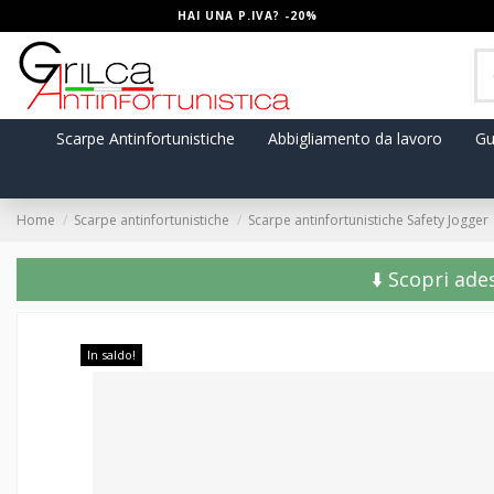
HAI UNA P.IVA? -20%
Scarpe Antinfortunistiche
Abbigliamento da lavoro
Gu
Home
Scarpe antinfortunistiche
Scarpe antinfortunistiche Safety Jogger
⬇️ Scopri ade
In saldo!