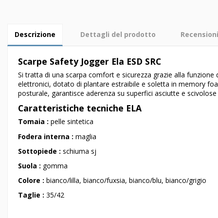
Descrizione
Dettagli del prodotto
Recension
Scarpe Safety Jogger Ela ESD SRC
Si tratta di una scarpa comfort e sicurezza grazie alla funzione
elettronici, dotato di plantare estraibile e soletta in memory fo
posturale, garantisce aderenza su superfici asciutte e scivolos
Caratteristiche tecniche ELA
Tomaia :
pelle sintetica
Fodera interna :
maglia
Sottopiede :
schiuma sj
Suola :
gomma
Colore :
bianco/lilla, bianco/fuxsia, bianco/blu, bianco/grigio
Taglie :
35/42