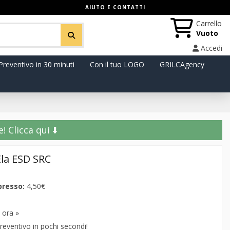
AIUTO E CONTATTI
Carrello
Vuoto
Accedi
Preventivo in 30 minuti
Con il tuo LOGO
GRILCAgency
️ Clicca qui ⬇️
Ela ESD SRC
presso:
4,50€
 ora »
reventivo in pochi secondi!