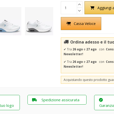
Aggiungi a
Cassa Veloce
Ordina adesso e il tu
✔
Tra
26 ago
e
27 ago
con
Cons
Newsletter!
✔
Tra
26 ago
e
27 ago
con
Conse
Newsletter!
Acquistando questo prodotto gu
Spedizione assicurata
 tuo logo
Garanzia