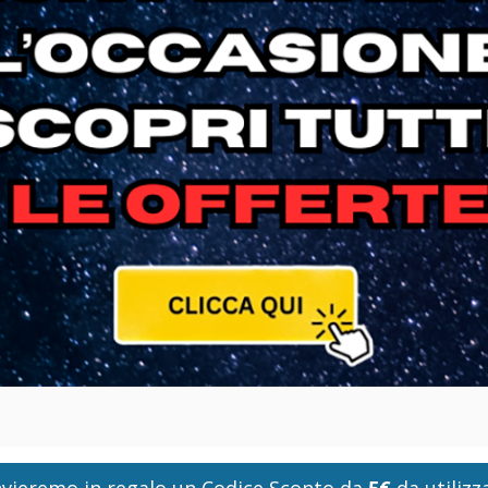
i invieremo in regalo un Codice Sconto da
5€
da utilizza