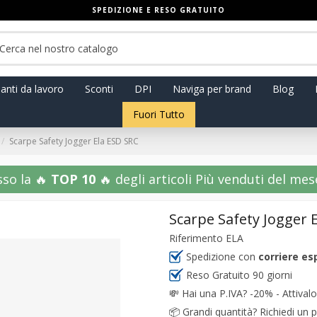
SPEDIZIONE E RESO GRATUITO
anti da lavoro
Sconti
DPI
Naviga per brand
Blog
Fuori Tutto
Scarpe Safety Jogger Ela ESD SRC
sso la 🔥
TOP 10
🔥 degli articoli Più venduti del mese!
Scarpe Safety Jogger 
Riferimento
ELA
Spedizione con
corriere es
Reso Gratuito 90 giorni
💸
Hai una P.IVA? -20% - Attivalo
📦
Grandi quantità? Richiedi un p