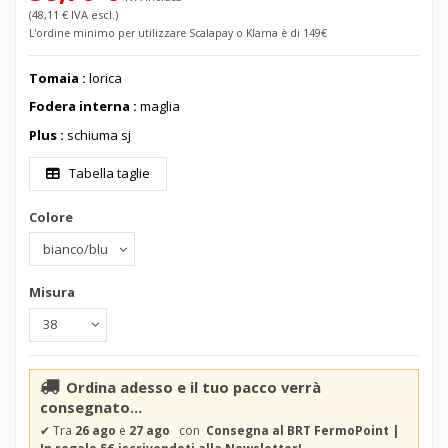
(48,11 € IVA escl.)
L'ordine minimo per utilizzare Scalapay o Klarna è di 149€
Tomaia :
lorica
Fodera interna :
maglia
Plus :
schiuma sj
Tabella taglie
Colore
Misura
Ordina adesso e il tuo pacco verrà
consegnato...
✔
Tra
26 ago
e
27 ago
con
Consegna al BRT FermoPoint |