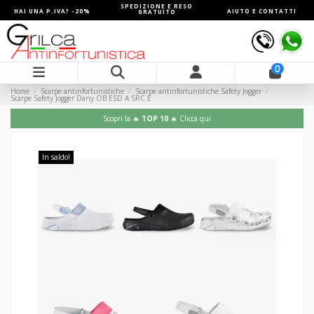
SPEDIZIONE E RESO
HAI UNA P.IVA? -20%
AIUTO E CONTATTI
GRATUITO
0
Home
Scarpe antinfortunistiche
Scarpe antinfortunistiche Safety Jogger
Scarpe Safety Jogger Dany OB ESD A SRC E
Scopri la 🔥
TOP 10
🔥 Clicca qui
In saldo!