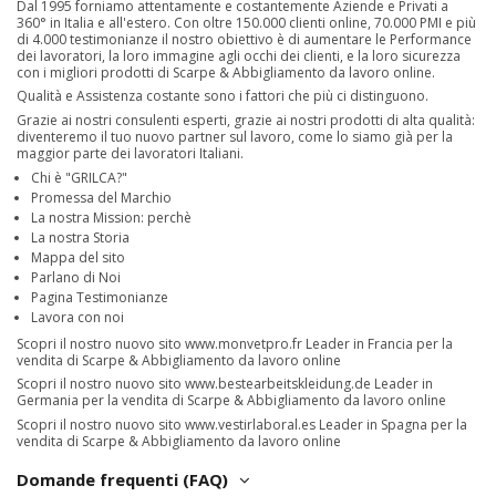
Dal 1995 forniamo attentamente e costantemente Aziende e Privati a
360° in Italia e all'estero. Con oltre 150.000 clienti online, 70.000 PMI e più
di 4.000 testimonianze il nostro obiettivo è di aumentare le Performance
dei lavoratori, la loro immagine agli occhi dei clienti, e la loro sicurezza
con i migliori prodotti di Scarpe & Abbigliamento da lavoro online.
Qualità e Assistenza costante sono i fattori che più ci distinguono.
Grazie ai nostri consulenti esperti, grazie ai nostri prodotti di alta qualità:
diventeremo il tuo nuovo partner sul lavoro, come lo siamo già per la
maggior parte dei lavoratori Italiani.
Chi è "GRILCA?"
Promessa del Marchio
La nostra Mission: perchè
La nostra Storia
Mappa del sito
Parlano di Noi
Pagina Testimonianze
Lavora con noi
Scopri il nostro nuovo sito
www.monvetpro.fr
Leader in Francia per la
vendita di Scarpe & Abbigliamento da lavoro online
Scopri il nostro nuovo sito
www.bestearbeitskleidung.de
Leader in
Germania per la vendita di Scarpe & Abbigliamento da lavoro online
Scopri il nostro nuovo sito
www.vestirlaboral.es
Leader in Spagna per la
vendita di Scarpe & Abbigliamento da lavoro online
Domande frequenti (FAQ)