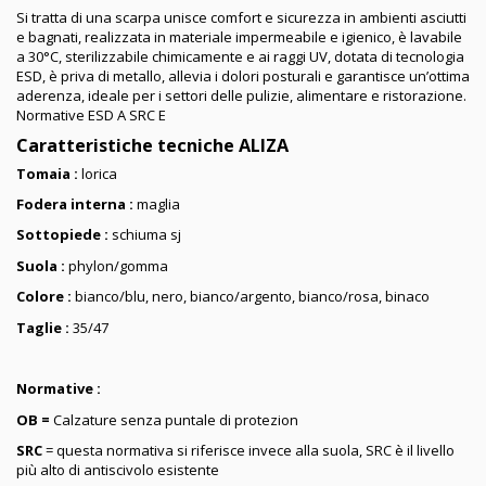
Si tratta di una scarpa unisce comfort e sicurezza in ambienti asciutti
e bagnati, realizzata in materiale impermeabile e igienico, è lavabile
a 30°C, sterilizzabile chimicamente e ai raggi UV, dotata di tecnologia
ESD, è priva di metallo, allevia i dolori posturali e garantisce un’ottima
aderenza, ideale per i settori delle pulizie, alimentare e ristorazione.
Normative ESD A SRC E
Caratteristiche tecniche ALIZA
Tomaia :
lorica
Fodera interna :
maglia
Sottopiede :
schiuma sj
Suola :
phylon/gomma
Colore :
bianco/blu, nero, bianco/argento, bianco/rosa, binaco
Taglie :
35/47
Normative :
OB =
Calzature senza puntale di protezion
SRC
= questa normativa si riferisce invece alla suola, SRC è il livello
più alto di antiscivolo esistente