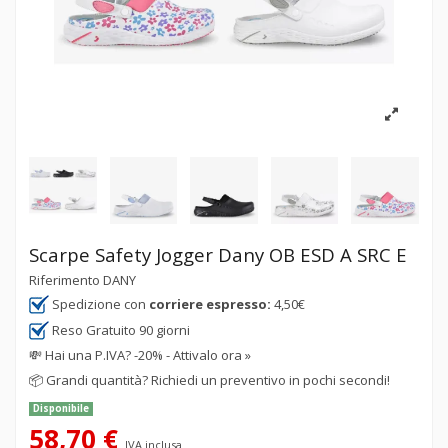
Scarpe Safety Jogger Dany OB ESD A SRC E
Riferimento
DANY
Spedizione con
corriere espresso:
4,50€
Reso Gratuito 90 giorni
💸
Hai una P.IVA? -20% - Attivalo ora »
📦
Grandi quantità? Richiedi un preventivo in pochi secondi!
Disponibile
58,70 €
IVA inclusa