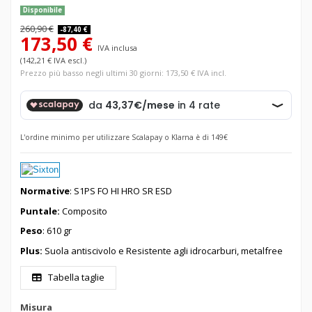
Disponibile
260,90 €
-87,40 €
173,50 €
IVA inclusa
(142,21 € IVA escl.)
Prezzo più basso negli ultimi 30 giorni: 173,50 € IVA incl.
L'ordine minimo per utilizzare Scalapay o Klarna è di 149€
Normative
: S1PS FO HI HRO SR ESD
Puntale:
Composito
Peso
: 610 gr
Plus:
Suola antiscivolo e Resistente agli idrocarburi, metalfree
Tabella taglie
Misura