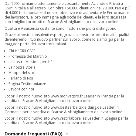
Dal 1995 forniamo attentamente e costantemente Aziende e Privati a
360° in Italia e all'estero. Con oltre 150.000 clienti online, 70.000 PMI e più
di 4.000 testimonianze il nostro obiettivo è di aumentare le Performance
dei lavoratori, la loro immagine agli occhi dei clienti, e la loro sicurezza
con i migliori prodotti di Scarpe & Abbigliamento da lavoro online.
Qualità e Assistenza costante sono i fattori che più ci distinguono.
Grazie ai nostri consulenti esperti, grazie ai nostri prodotti di alta qualità:
diventeremo il tuo nuovo partner sul lavoro, come lo siamo già per la
maggior parte dei lavoratori Italiani.
Chi è "GRILCA?"
Promessa del Marchio
La nostra Mission: perchè
La nostra Storia
Mappa del sito
Parlano di Noi
Pagina Testimonianze
Lavora con noi
Scopri il nostro nuovo sito
www.monvetpro.fr
Leader in Francia per la
vendita di Scarpe & Abbigliamento da lavoro online
Scopri il nostro nuovo sito
www.bestearbeitskleidung.de
Leader in
Germania per la vendita di Scarpe & Abbigliamento da lavoro online
Scopri il nostro nuovo sito
www.vestirlaboral.es
Leader in Spagna per la
vendita di Scarpe & Abbigliamento da lavoro online
Domande frequenti (FAQ)