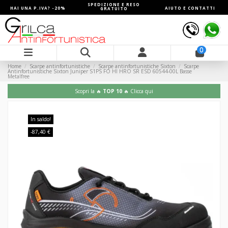
SPEDIZIONE E RESO
HAI UNA P.IVA? -20%
AIUTO E CONTATTI
GRATUITO
0
Home
Scarpe antinfortunistiche
Scarpe antinfortunistiche Sixton
Scarpe
Antinfortunistiche Sixton Juniper S1PS FO HI HRO SR ESD 60544-00L Basse
Metalfree
Scopri la 🔥
TOP 10
🔥 Clicca qui
In saldo!
-87,40 €