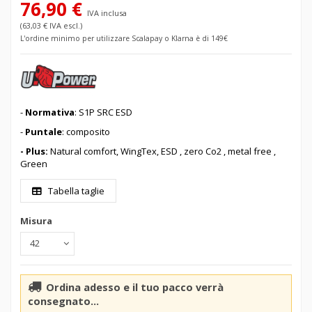
76,90 €
IVA inclusa
(63,03 € IVA escl.)
L'ordine minimo per utilizzare Scalapay o Klarna è di 149€
-
Normativa
: S1P SRC ESD
-
Puntale
: composito
- Plus:
Natural comfort, WingTex, ESD , zero Co2 , metal free ,
Green
Tabella taglie
Misura
Ordina adesso e il tuo pacco verrà
consegnato...