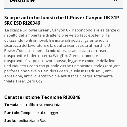
Scarpe antinfortunistiche U-Power Canyon UK S1P
SRC ESD RI20346
Le scarpe U-Power Green , Canyon Uk rispondono alle esigenze di
rispetto dell’ambiente e di attenzione verso l’eco-sostenibilità
utilizzando fonti rinnovabili e materiali riciclati, garantendo la
sicurezza del lavoratore e la qualità riconosciuta al marchio U-
Power .Tomaia in morbida microfibra scamosciata con inserti
traspiranti e fodera interna WingTex Green altamente
traspirante, Scarpe da lavoro basse, leggere e comode della linea
Red Industry Green con puntale AirToe Composite ultraleggero ,anti-
perforazione Save & Flex Plus Green , suola in PU di BASF, anti-
abrasione, antiolio, antiscivolo e antistatica. Scarpa totalmente
“Metal Free”. Zero Co2
Caratteristiche Tecniche RI20346
Tomaia:
microfibra scamosciata
Puntale:
Composite ultraleggero
Suola:
poliuretano Basf