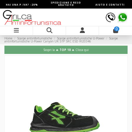
SPEDIZIONE E RESO
HAI UNA P.IVA? -20%
AIUTO E CONTATTI
GRATUITO
0
Home
Scarpe antinfortunistiche
Scarpe antinfortunistiche U-Power
Scarpe
antinfortunistiche U-Power Canyon UK S1P SRC ESD RI20346
Scopri la 🔥
TOP 10
🔥 Clicca qui