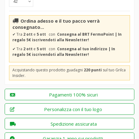
Ordina adesso e il tuo pacco verrà
consegnato...
✔
Tra
2 ott
e
5 ott
con
Consegna al BRT FermoPoint | In
regalo 5€ iscrivendoti alla Newsletter!
✔
Tra
2 ott
e
5 ott
con
Consegna al tuo indirizzo | In
regalo 5€ iscrivendoti alla Newsletter!
Acquistando questo prodotto guadagni
220 punti
sul tuo Grilca
Insider.
Pagamenti 100% sicuri
Personalizza con il tuo logo
Spedizione assicurata
Garanzia 1 anno sui prodotti