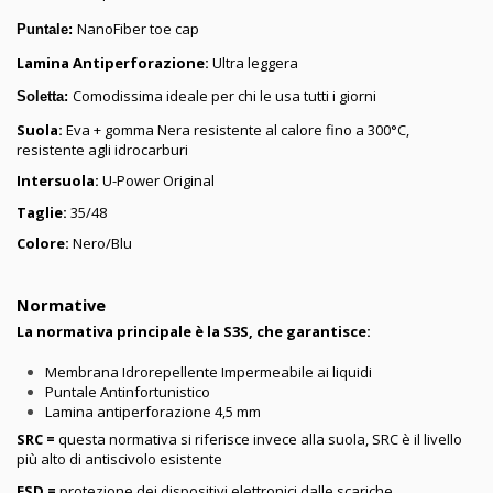
NanoFiber toe cap
Puntale:
Lamina Antiperforazione:
Ultra leggera
Comodissima ideale per chi le usa tutti i giorni
Soletta:
Suola:
Eva + gomma Nera resistente al calore fino a 300°C,
resistente agli idrocarburi
Intersuola:
U-Power Original
Taglie:
35/48
Colore:
Nero/Blu
Normative
La normativa principale è la S3S, che garantisce:
Membrana Idrorepellente Impermeabile ai liquidi
Puntale Antinfortunistico
Lamina antiperforazione 4,5 mm
SRC =
questa normativa si riferisce invece alla suola, SRC è il livello
più alto di antiscivolo esistente
ESD =
protezione dei dispositivi elettronici dalle scariche