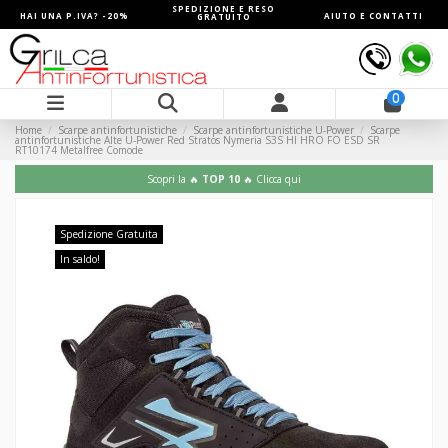
SPEDIZIONE E RESO
HAI UNA P.IVA? -20%
AIUTO E CONTATTI
GRATUITO
0
Home
Scarpe antinfortunistiche
Scarpe antinfortunistiche U-Power
Scarpe
antinfortunistiche Alte U-Power Red Stratos Nymeria S3S HI HRO FO ESD SR
RT10174 Metalfree Comode
Scopri la 🔥
TOP 10
🔥 Clicca qui
Spedizione Gratuita
In saldo!