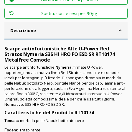
Sostituzioni e resi per 90gg
Descrizione
Scarpe antinfortunistiche Alte U-Power Red
Stratos Nymeria S3S HI HRO FO ESD SR RT10174
Metalfree Comode
Le scarpe antinfortunistiche
Nymeria
, firmate U Power,
appartengono alla nuova linea Red Stratos, sono alte e comode,
ideali per le stagioni più fredde. Dispongono di tomaia in morbida
pelle Nabuk bottolato Nero, puntale NanoFiber toe cap, lamina anti-
perforazione ultra leggera, suola in Eva + gomma Nera resistente al
calore fino a 300°C, resistente agli idrocarburi, intersuola U-Power
Original, soletta comodissima ideale per chi le usa tutti i giorni.
Normative: S3S HI HRO FO ESD SR.
Caratteristiche del Prodotto RT10174
morbida pelle Nabuk bottolato nero
Tomaia:
Traspirante
Fodera: