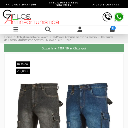
SPEDIZIONE E RESO
HAI UNA P.IVA? -20%
AIUTO E CONTATTI
GRATUITO
0
Home
Abbigliamento da lavoro
U-Power Abbigliamento da lavoro
Bermuda
da Lavoro Multitasche Stretch U-Power Salt ST392
Scopri la 🔥
TOP 10
🔥 Clicca qui
In saldo!
-18,00 €