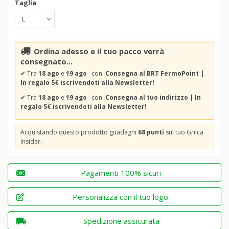
Taglia
Ordina adesso e il tuo pacco verrà
consegnato...
✔
Tra
18 ago
e
19 ago
con
Consegna al BRT FermoPoint |
In regalo 5€ iscrivendoti alla Newsletter!
✔
Tra
18 ago
e
19 ago
con
Consegna al tuo indirizzo | In
regalo 5€ iscrivendoti alla Newsletter!
Acquistando questo prodotto guadagni
68 punti
sul tuo Grilca
Insider.
Pagamenti 100% sicuri
Personalizza con il tuo logo
Spedizione assicurata