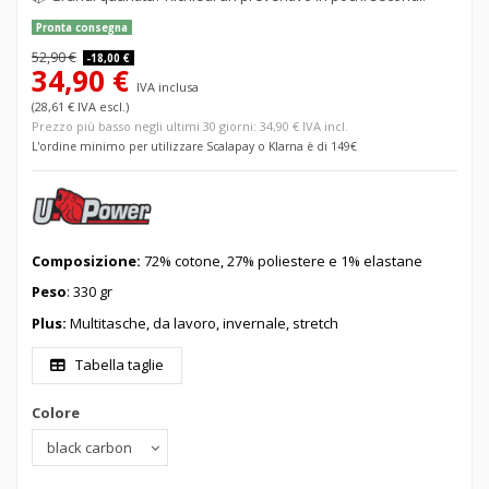
Pronta consegna
52,90 €
-18,00 €
34,90 €
IVA inclusa
(28,61 € IVA escl.)
Prezzo più basso negli ultimi 30 giorni: 34,90 € IVA incl.
L'ordine minimo per utilizzare Scalapay o Klarna è di 149€
Composizione:
72% cotone, 27% poliestere e 1% elastane
Peso
: 330 gr
Plus:
Multitasche, da lavoro, invernale, stretch
Tabella taglie
Colore