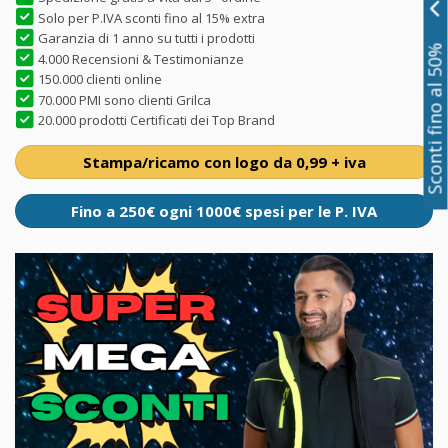
Solo per P.IVA sconti fino al 15% extra
Garanzia di 1 anno su tutti i prodotti
Sconti fino al 50%
4.000 Recensioni & Testimonianze
150.000 clienti online
70.000 PMI sono clienti Grilca
20.000 prodotti Certificati dei Top Brand
Stampa/ricamo con logo da 0,99 + iva
Fino a 250€ ogni 1000€ spesi per le P. IVA