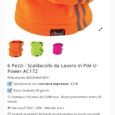
6 Pezzi - Scaldacollo da Lavoro in Pile U-
Power AC172
Riferimento
8033546410011
Spedizione con
corriere espresso:
4,50€
Reso Gratuito 90 giorni
👕 Stampa o Ricamo da 0,99€+iva - Ricevi preventivo entro 30
minuti
💸
Hai una P.IVA? -20% - Attivalo ora »
📦
Grandi quantità? Richiedi un preventivo in pochi secondi!