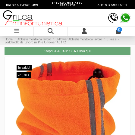
SPEDIZIONE E RESO
HAI UNA P.IVA? -20%
AIUTO E CONTATTI
GRATUITO
0
Home
Abbigliamento da lavoro
U-Power Abbigliamento da lavoro
6 Pezzi -
Scaldacollo da Lavoro in Pile U-Power AC172
Scopri la 🔥
TOP 10
🔥 Clicca qui
In saldo!
-29,70 €