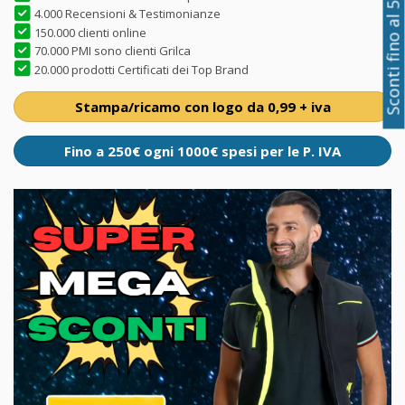
Sconti fino al 50%
4.000 Recensioni & Testimonianze
150.000 clienti online
70.000 PMI sono clienti Grilca
20.000 prodotti Certificati dei Top Brand
Stampa/ricamo con logo da 0,99 + iva
Fino a 250€ ogni 1000€ spesi per le P. IVA