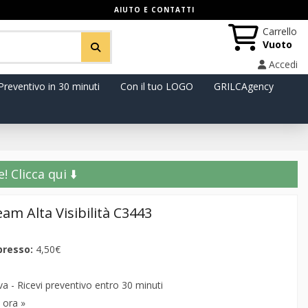
AIUTO E CONTATTI
Carrello
Vuoto
Accedi
Preventivo in 30 minuti
Con il tuo LOGO
GRILCAgency
️ Clicca qui ⬇️
am Alta Visibilità C3443
presso:
4,50€
 - Ricevi preventivo entro 30 minuti
 ora »