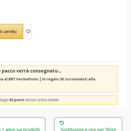
l carrello
o pacco verrà consegnato...
 al BRT FermoPoint | In regalo 5€ iscrivendoti alla
adagni
62 punti
sul tuo Grilca Insider.
 1 anno sui prodotti
Sostituzioni e resi per 90gg