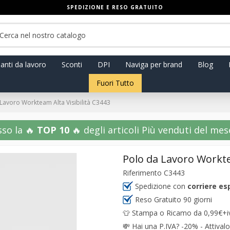
SPEDIZIONE E RESO GRATUITO
anti da lavoro
Sconti
DPI
Naviga per brand
Blog
Fuori Tutto
Lavoro Workteam Alta Visibilità C3443
sso la 🔥
TOP 10
🔥 degli articoli Più venduti del mese!
Polo da Lavoro Workte
Riferimento
C3443
Spedizione con
corriere es
Reso Gratuito 90 giorni
👕 Stampa o Ricamo da 0,99€+iva
💸
Hai una P.IVA? -20% - Attivalo