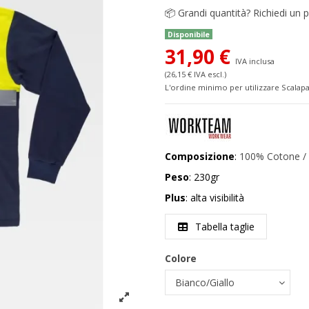
📦
Grandi quantità? Richiedi un p
Disponibile
31,90 €
IVA inclusa
(26,15 € IVA escl.)
L'ordine minimo per utilizzare Scalapa
Composizione
:
100% Cotone / 
Peso
: 230gr
Plus
: alta visibilità
Tabella taglie
Colore