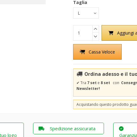
Taglia
Aggiungi a
Cassa Veloce
Ordina adesso e il tu
✔
Tra
7 set
e
8 set
con
Consegna
Newsletter!
Acquistando questo prodotto gu
Spedizione assicurata
 tuo logo
Garanzia