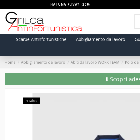
HAI UNA P.IVA? -20%
Scarpe Antinfortunistiche
Abbigliamento da lavoro
Gu
Home
Abbigliamento da lavoro
Abiti da lavoro WORK TEAM
Polo da 
⬇️ Scopri ade
In saldo!