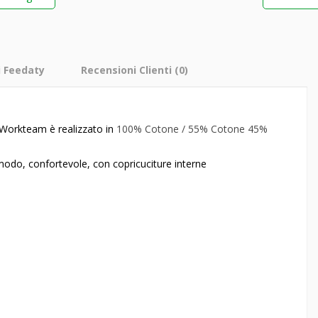
i Feedaty
Recensioni Clienti
(0)
3
a Workteam è realizzato in
100% Cotone / 55% Cotone 45%
omodo, confortevole, con copricuciture interne