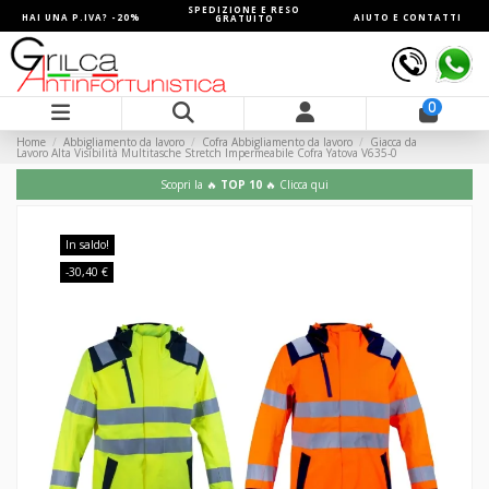
SPEDIZIONE E RESO
HAI UNA P.IVA? -20%
AIUTO E CONTATTI
GRATUITO
0
Home
Abbigliamento da lavoro
Cofra Abbigliamento da lavoro
Giacca da
Lavoro Alta Visibilità Multitasche Stretch Impermeabile Cofra Yatova V635-0
Scopri la 🔥
TOP 10
🔥 Clicca qui
In saldo!
-30,40 €