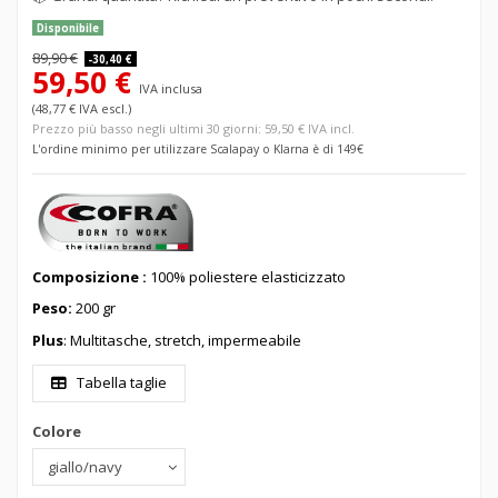
Disponibile
89,90 €
-30,40 €
59,50 €
IVA inclusa
(48,77 € IVA escl.)
Prezzo più basso negli ultimi 30 giorni: 59,50 € IVA incl.
L'ordine minimo per utilizzare Scalapay o Klarna è di 149€
Composizione :
100% poliestere elasticizzato
Peso:
200 gr
Plus
: Multitasche, stretch, impermeabile
Tabella taglie
Colore