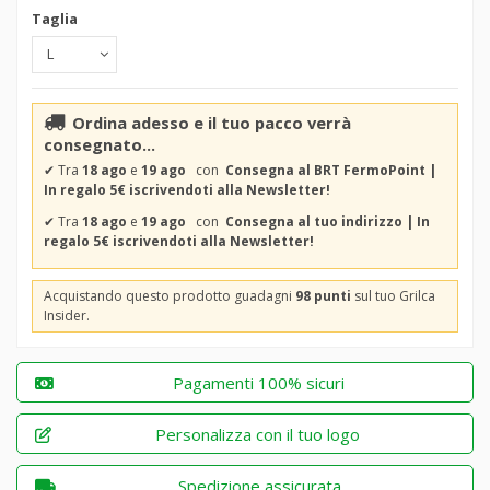
Taglia
Ordina adesso e il tuo pacco verrà
consegnato...
✔
Tra
18 ago
e
19 ago
con
Consegna al BRT FermoPoint |
In regalo 5€ iscrivendoti alla Newsletter!
✔
Tra
18 ago
e
19 ago
con
Consegna al tuo indirizzo | In
regalo 5€ iscrivendoti alla Newsletter!
Acquistando questo prodotto guadagni
98 punti
sul tuo Grilca
Insider.
Pagamenti 100% sicuri
Personalizza con il tuo logo
Spedizione assicurata