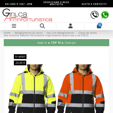
SPEDIZIONE E RESO
HAI UNA P.IVA? -20%
AIUTO E CONTATTI
GRATUITO
0
Home
Abbigliamento da lavoro
Issa Line Abbigliamento
Giacca da lavoro
Alta visibilità Softshell Multitasche Impermeabile Lavoris Issa Line 04525
Scopri la 🔥
TOP 10
🔥 Clicca qui
In saldo!
-25,00 €