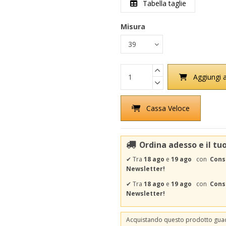
Tabella taglie
Misura
Aggiungi a
Cassa Veloce
Ordina adesso e il tu
✔
Tra
18 ago
e
19 ago
con
Cons
Newsletter!
✔
Tra
18 ago
e
19 ago
con
Conse
Newsletter!
Acquistando questo prodotto gu