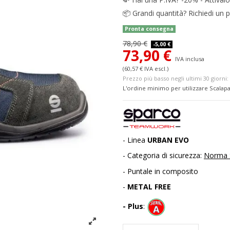
📦
Grandi quantità? Richiedi un p
Pronta consegna
78,90 €
-5,00 €
73,90 €
IVA inclusa
(60,57 € IVA escl.)
Prezzo più basso negli ultimi 30 giorni: 
L'ordine minimo per utilizzare Scalapa
- Linea
URBAN EVO
- Categoria di sicurezza:
Norma 
- Puntale in composito
-
METAL FREE
- Plus
: