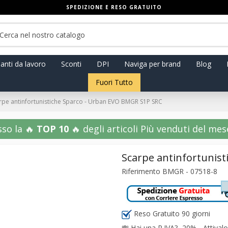
SPEDIZIONE E RESO GRATUITO
anti da lavoro
Sconti
DPI
Naviga per brand
Blog
Fuori Tutto
rpe antinfortunistiche Sparco - Urban EVO BMGR S1P SRC
sso la 🔥
TOP 10
🔥 degli articoli Più venduti del mese!
Scarpe antinfortunis
Riferimento
BMGR - 07518-8
Reso Gratuito 90 giorni
💸
Hai una P.IVA? -20% - Attivalo