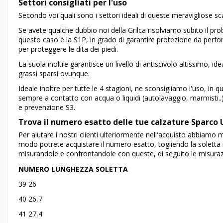
Settori consigliati per l'uso
Secondo voi quali sono i settori ideali di queste meravigliose 
Se avete qualche dubbio noi della Grilca risolviamo subito il p
questo caso è la S1P, in grado di garantire protezione da perfora
per proteggere le dita dei piedi.
La suola inoltre garantisce un livello di antiscivolo altissimo, ide
grassi sparsi ovunque.
Ideale inoltre per tutte le 4 stagioni, ne sconsigliamo l'uso, i
sempre a contatto con acqua o liquidi (autolavaggio, marmisti..)
e prevenzione S3.
Trova il numero esatto delle tue calzature Sparco
Per aiutare i nostri clienti ulteriormente nell'acquisto abbiamo 
modo potrete acquistare il numero esatto, togliendo la soletta 
misurandole e confrontandole con queste, di seguito le misuraz
NUMERO
LUNGHEZZA SOLETTA
39 26
40 26,7
41 27,4