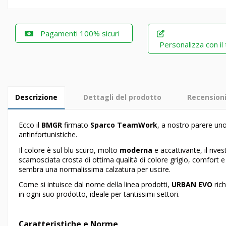
Pagamenti 100% sicuri
Personalizza con il
Descrizione
Dettagli del prodotto
Recension
Ecco il
BMGR
firmato
Sparco TeamWork
, a nostro parere uno 
antinfortunistiche.
Il colore è sul blu scuro, molto
moderna
e accattivante, il rive
scamosciata crosta di ottima qualità di colore grigio, comfort e
sembra una normalissima calzatura per uscire.
Come si intuisce dal nome della linea prodotti,
URBAN EVO
rich
in ogni suo prodotto, ideale per tantissimi settori.
Caratteristiche e Norme