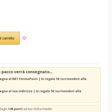
l carrello
o pacco verrà consegnato...
egna al BRT FermoPoint | In regalo 5€ iscrivendoti alla
gna al tuo indirizzo | In regalo 5€ iscrivendoti alla
adagni
146 punti
sul tuo Grilca Insider.