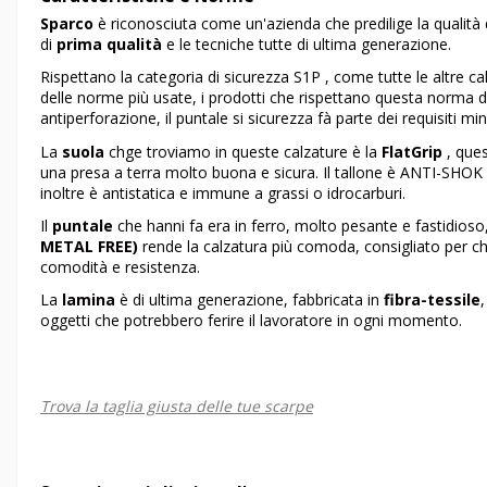
Sparco
è riconosciuta come un'azienda che predilige la qualità de
di
prima
qualità
e le tecniche tutte di ultima generazione.
Rispettano la categoria di sicurezza S1P , come tutte le altre ca
delle norme più usate, i prodotti che rispettano questa norma de
antiperforazione, il puntale si sicurezza fà parte dei requisiti m
La
suola
chge troviamo in queste calzature è la
FlatGrip
, ques
una presa a terra molto buona e sicura. Il tallone è ANTI-SHOK ,
inoltre è antistatica e immune a grassi o idrocarburi.
Il
puntale
che hanni fa era in ferro, molto pesante e fastidioso
METAL FREE)
rende la calzatura più comoda, consigliato per ch
comodità e resistenza.
La
lamina
è di ultima generazione, fabbricata in
fibra-tessile
oggetti che potrebbero ferire il lavoratore in ogni momento.
Trova la taglia giusta delle tue scarpe