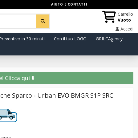
AIUTO E CONTATTI
Carrello
Vuoto
Accedi
Preventivo in 30 minuti
Con il tuo LOGO
GRILCAgency
️ Clicca qui ⬇️
tiche Sparco - Urban EVO BMGR S1P SRC
 ora »