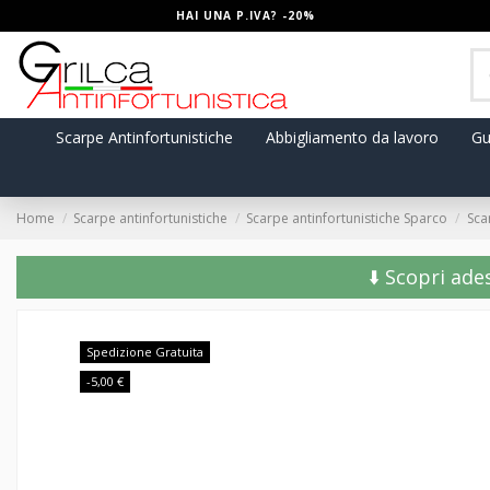
HAI UNA P.IVA? -20%
Scarpe Antinfortunistiche
Abbigliamento da lavoro
Gu
Home
Scarpe antinfortunistiche
Scarpe antinfortunistiche Sparco
Sca
⬇️ Scopri ade
Spedizione Gratuita
-5,00 €