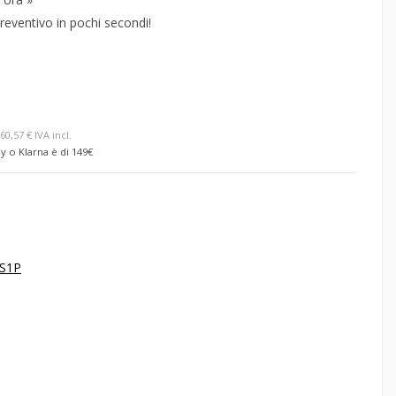
reventivo in pochi secondi!
60,57 € IVA incl.
y o Klarna è di 149€
S1P